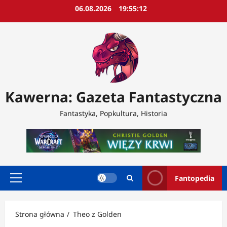
Przejdź
06.08.2026
19:55:14
do
treści
Kawerna: Gazeta Fantastyczna
Fantastyka, Popkultura, Historia
Fantopedia
Menu
główne
Strona główna
Theo z Golden