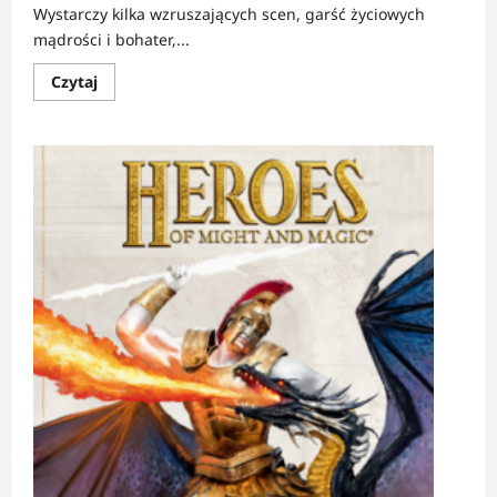
Wystarczy kilka wzruszających scen, garść życiowych
mądrości i bohater,...
Dowiedz
Czytaj
się
więcej
o
RECENZJA:
Theo
z
Golden
|
Człowiek,
który
potrafił
dostrzegać