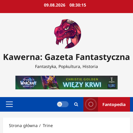
Przejdź
09.08.2026
08:30:16
do
treści
Kawerna: Gazeta Fantastyczna
Fantastyka, Popkultura, Historia
Fantopedia
Menu
główne
Strona główna
Trine