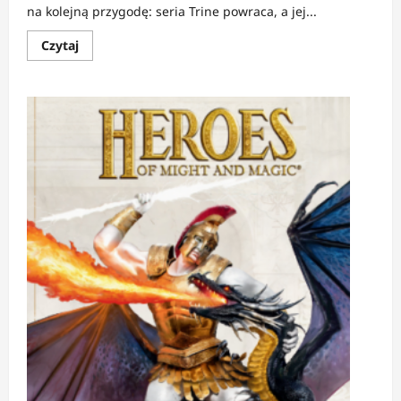
na kolejną przygodę: seria Trine powraca, a jej...
Dowiedz
Czytaj
się
więcej
o
Czarodziej,
złodziejka
i
rycerz
wchodzą
do
karczmy…