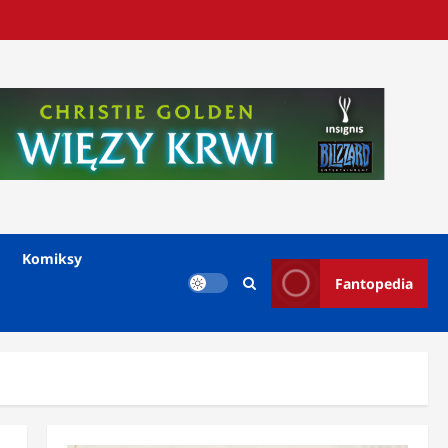
Komiksy
Fantopedia