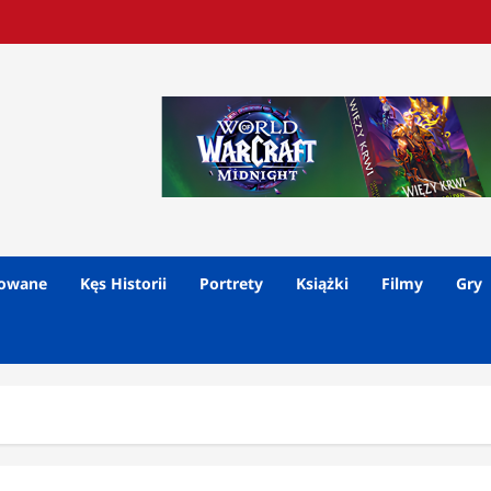
lowane
Kęs Historii
Portrety
Książki
Filmy
Gry