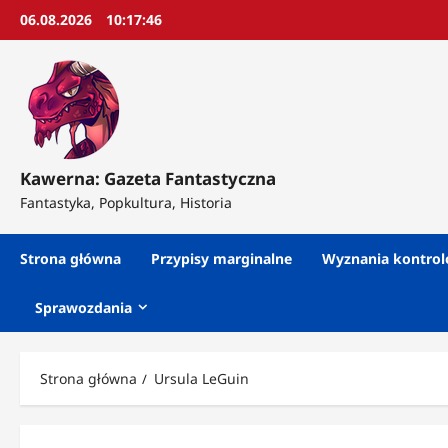
Przejdź
06.08.2026
10:17:48
do
treści
Kawerna: Gazeta Fantastyczna
Fantastyka, Popkultura, Historia
Strona główna
Przypisy marginalne
Wyznania kontro
Sprawozdania
Strona główna
Ursula LeGuin