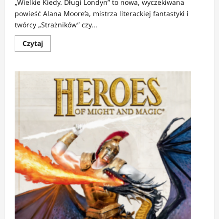
„Wielkie Kiedy. Długi Londyn” to nowa, wyczekiwana
powieść Alana Moore’a, mistrza literackiej fantastyki i
twórcy „Strażników” czy...
Dowiedz
Czytaj
się
więcej
o
NEWS:
Alan
Moore
wraca!
Nowa
powieść
już
21
maja