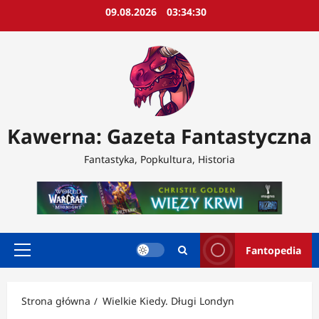
Przejdź
09.08.2026
03:34:32
do
treści
Kawerna: Gazeta Fantastyczna
Fantastyka, Popkultura, Historia
Fantopedia
Menu
główne
Strona główna
Wielkie Kiedy. Długi Londyn