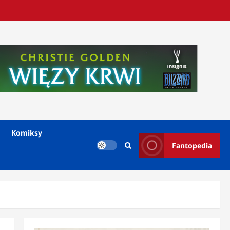
Komiksy
Fantopedia