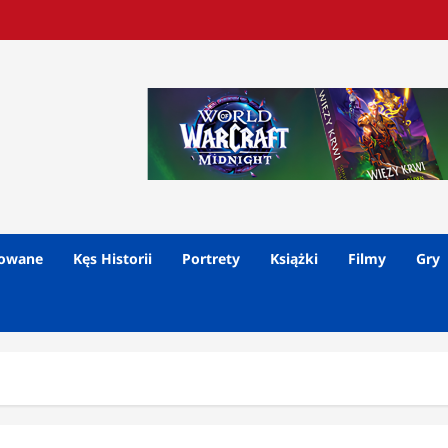
lowane
Kęs Historii
Portrety
Książki
Filmy
Gry