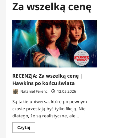
Za wszelką cenę
RECENZJA: Za wszelką cenę |
Hawkins po końcu świata
Nataniel Ferenc
12.05.2026
Są takie uniwersa, które po pewnym
czasie przestają być tylko fikcją. Nie
dlatego, że są realistyczne, ale...
Dowiedz
Czytaj
się
więcej