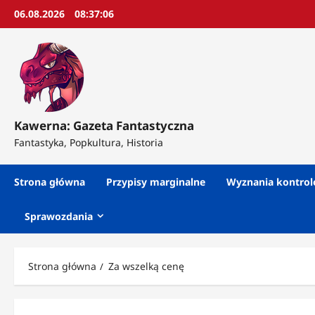
Przejdź
06.08.2026
08:37:08
do
treści
Kawerna: Gazeta Fantastyczna
Fantastyka, Popkultura, Historia
Strona główna
Przypisy marginalne
Wyznania kontro
Sprawozdania
Strona główna
Za wszelką cenę