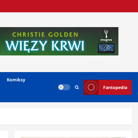
Komiksy
Fantopedia