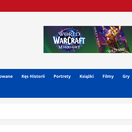
lowane
Kęs Historii
Portrety
Książki
Filmy
Gry