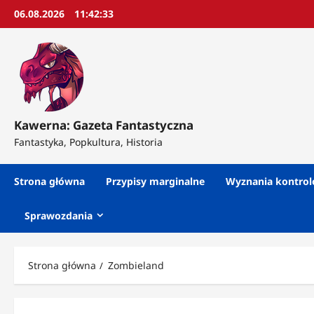
Przejdź
06.08.2026
11:42:35
do
treści
Kawerna: Gazeta Fantastyczna
Fantastyka, Popkultura, Historia
Strona główna
Przypisy marginalne
Wyznania kontro
Sprawozdania
Strona główna
Zombieland