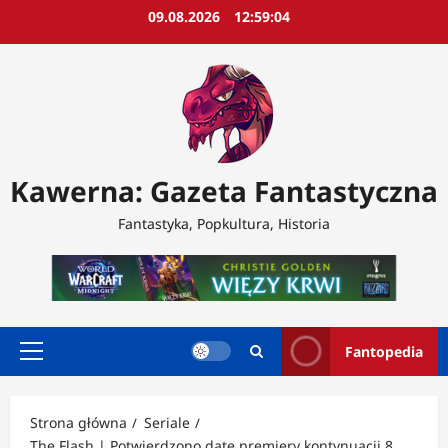
Przejdź
09.08.2026
12:59:06
do
treści
Kawerna: Gazeta Fantastyczna
Fantastyka, Popkultura, Historia
Fantopedia
Menu
główne
Strona główna
Seriale
The Flash | Potwierdzono datę premiery kontynuacji 8.