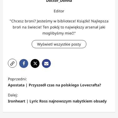
Doctor_Donna
Editor
"Chcesz broni? Jesteśmy w bibliotece! Książki! Najlepsza
broń na świecie! Ten pokój to największy arsenał jaki
moglibyśmy mieć!"
Wyświetl wszystkie posty
Z
Poprzedni:
o
Apostata | Przyszedł czas na polskiego Lovecrafta?
b
Dalej:
a
Ironheart | Lyric Ross najnowszym nabytkiem obsady
c
z