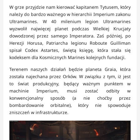
W grze przyjdzie nam kierować kapitanem Tytusem, który
należy do bardzo ważnego w hierarchii Imperium zakonu
Ultramarines. W 40 milenium legion Ultramarines
wyzwolił najwięcej planet podczas Wielkiej Krucjaty
dowodzonej przez samego Imperatora. Zaś później, po
Herezji Horusa, Patriarcha legionu Roboute Guilliman
spisał Codex Astartes, świętą księgę, która stała się
kodeksem dla Kosmicznych Marines kolejnych fundacji.
Terenem naszych działań będzie planeta Graia, która
została najechana przez Orków. W związku z tym, iż jest
to świat produkcyjny, będący ważnym punktem w
machinie Imperium, musi zostać odbity w
konwencjonalny sposób (a nie choćby przez
bombardowanie orbitalne), który nie spowoduje
zniszczeń w infrastrukturze.