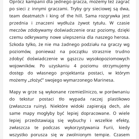
Oprócz kampanii dla jednego gracza, możemy też zagrać
po sieci z innymi graczami. Tryby gry sieciowej są dwa,
team deatmatch i king of the hill. Sama rozgrywka jest
przednia i znaczeni wydłuża żywot tytułu. W czasie
meczów zdobywamy doświadczenie oraz poziomy, dzięki
czemu odkrywamy nowe ulepszenia dla naszego herosa.
Szkoda tylko, że nie ma żadnego podziału na graczy wg
poziomów, ponieważ na początku strasznie trudno
zdobyć doświadczenie w gąszczu wysokopoziomowych
wojowników. Po uzyskaniu 4 poziomu otrzymujemy
dostęp do własnego projektanta postaci, w którym
możemy „złożyć” swojego wymarzonego Marinesa.
Mapy w grze są wykonane rzemieślniczo, w porównaniu
do tekstur postaci tło wypada raczej plastikowo
(zwłaszcza ruiny). Niektóre widoki zapierają dech, ale
same mapy mogłyby być lepiej dopracowane. O wiele
lepiej przedstawiają się wybuchy i wszelkie efekty,
zwłaszcza te podczas wykorzystywania Furii, kiedy
wszystko porusza się w zwolnionym tempie. Czasem