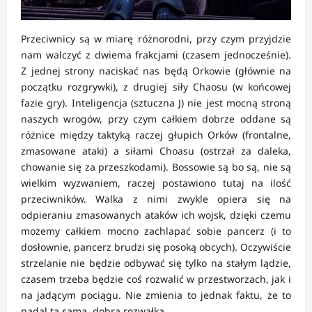
Przeciwnicy są w miarę różnorodni, przy czym przyjdzie
nam walczyć z dwiema frakcjami (czasem jednocześnie).
Z jednej strony naciskać nas będą Orkowie (głównie na
początku rozgrywki), z drugiej siły Chaosu (w końcowej
fazie gry). Inteligencja (sztuczna J) nie jest mocną stroną
naszych wrogów, przy czym całkiem dobrze oddane są
różnice między taktyką raczej głupich Orków (frontalne,
zmasowane ataki) a siłami Choasu (ostrzał za daleka,
chowanie się za przeszkodami). Bossowie są bo są, nie są
wielkim wyzwaniem, raczej postawiono tutaj na ilość
przeciwników. Walka z nimi zwykle opiera się na
odpieraniu zmasowanych ataków ich wojsk, dzięki czemu
możemy całkiem mocno zachlapać sobie pancerz (i to
dosłownie, pancerz brudzi się posoką obcych). Oczywiście
strzelanie nie będzie odbywać się tylko na stałym lądzie,
czasem trzeba będzie coś rozwalić w przestworzach, jak i
na jadącym pociągu. Nie zmienia to jednak faktu, że to
nadal ta sama, dobra rozwałka.