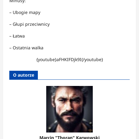
Minusy:
– Ubogie mapy
– Głupi przeciwnicy
– Łatwa
– Ostatnia walka
{youtube}aFHKIFDjk9I{/youtube}
O autorze
Marcin "Thoran" Karwowski