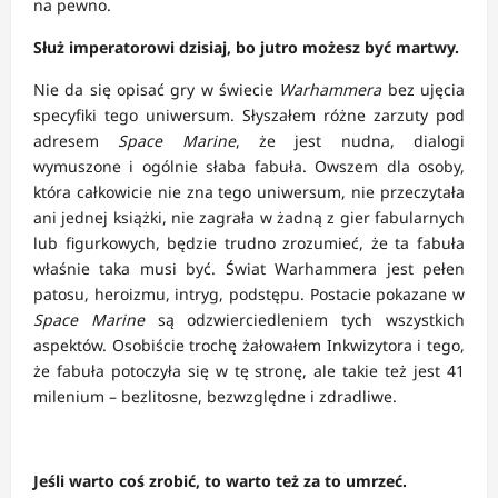
na pewno.
Służ imperatorowi dzisiaj, bo jutro możesz być martwy.
Nie da się opisać gry w świecie
Warhammera
bez ujęcia
specyfiki tego uniwersum. Słyszałem różne zarzuty pod
adresem
Space Marine
, że jest nudna, dialogi
wymuszone i ogólnie słaba fabuła. Owszem dla osoby,
która całkowicie nie zna tego uniwersum, nie przeczytała
ani jednej książki, nie zagrała w żadną z gier fabularnych
lub figurkowych, będzie trudno zrozumieć, że ta fabuła
właśnie taka musi być. Świat Warhammera jest pełen
patosu, heroizmu, intryg, podstępu. Postacie pokazane w
Space Marine
są odzwierciedleniem tych wszystkich
aspektów. Osobiście trochę żałowałem Inkwizytora i tego,
że fabuła potoczyła się w tę stronę, ale takie też jest 41
milenium – bezlitosne, bezwzględne i zdradliwe.
Jeśli warto coś zrobić, to warto też za to umrzeć.