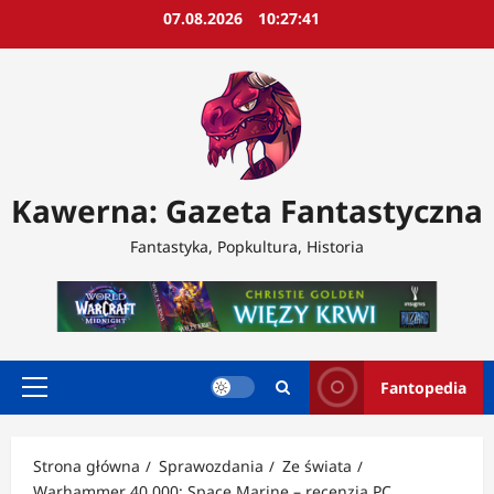
Przejdź
07.08.2026
10:27:43
do
treści
Kawerna: Gazeta Fantastyczna
Fantastyka, Popkultura, Historia
Fantopedia
Menu
główne
Strona główna
Sprawozdania
Ze świata
Warhammer 40 000: Space Marine – recenzja PC