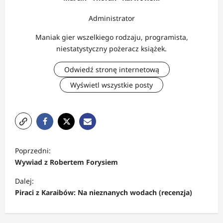
Administrator
Maniak gier wszelkiego rodzaju, programista,
niestatystyczny pożeracz książek.
Odwiedź stronę internetową
Wyświetl wszystkie posty
Z
Poprzedni:
o
Wywiad z Robertem Forysiem
b
Dalej:
a
Piraci z Karaibów: Na nieznanych wodach (recenzja)
c
z