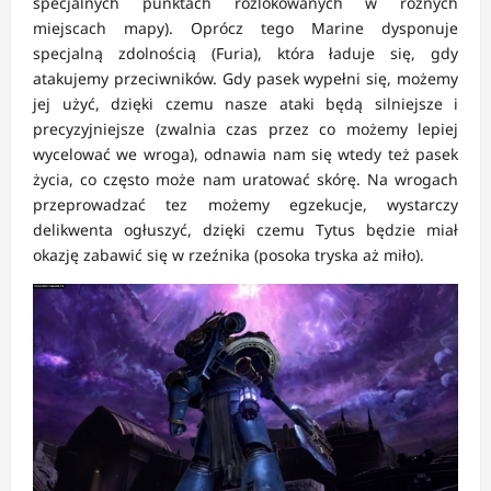
specjalnych punktach rozlokowanych w różnych
miejscach mapy). Oprócz tego Marine dysponuje
specjalną zdolnością (Furia), która ładuje się, gdy
atakujemy przeciwników. Gdy pasek wypełni się, możemy
jej użyć, dzięki czemu nasze ataki będą silniejsze i
precyzyjniejsze (zwalnia czas przez co możemy lepiej
wycelować we wroga), odnawia nam się wtedy też pasek
życia, co często może nam uratować skórę. Na wrogach
przeprowadzać tez możemy egzekucje, wystarczy
delikwenta ogłuszyć, dzięki czemu Tytus będzie miał
okazję zabawić się w rzeźnika (posoka tryska aż miło).