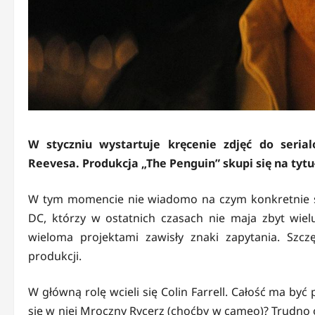
W styczniu wystartuje kręcenie zdjęć do seria
Reevesa. Produkcja „The Penguin” skupi się na ty
W tym momencie nie wiadomo na czym konkretnie sk
DC, którzy w ostatnich czasach nie maja zbyt wie
wieloma projektami zawisły znaki zapytania. Szcz
produkcji.
W główną rolę wcieli się Colin Farrell. Całość ma by
się w niej Mroczny Rycerz (choćby w cameo)? Trudno