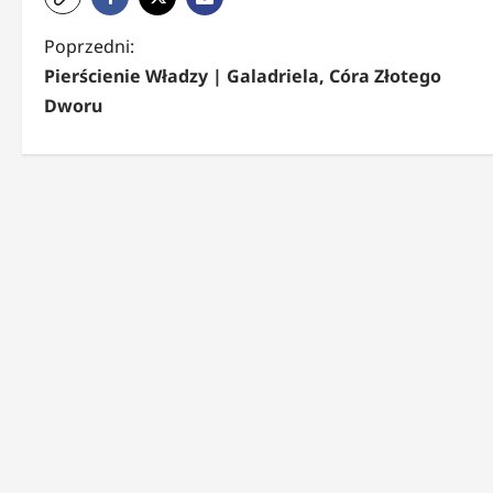
Z
Poprzedni:
Pierścienie Władzy | Galadriela, Córa Złotego
o
Dworu
b
a
c
z
w
p
i
s
y