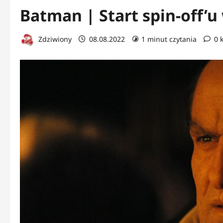
Batman | Start spin-off’u
Zdziwiony
08.08.2022
1 minut czytania
0 