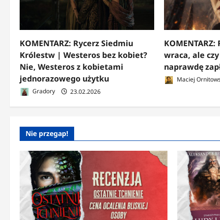
KOMENTARZ: Rycerz Siedmiu
KOMENTARZ: R
Królestw | Westeros bez kobiet?
wraca, ale cz
Nie, Westeros z kobietami
naprawdę zap
jednorazowego użytku
Maciej Ornitows
Gradory
23.02.2026
Nie przegap!