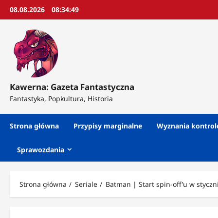
Przejdź
08.08.2026
08:34:51
do
treści
Kawerna: Gazeta Fantastyczna
Fantastyka, Popkultura, Historia
Strona główna
Przypisy marginalne
Wyznania kontro
Sprawozdania
Strona główna
Seriale
Batman | Start spin-off’u w styczn