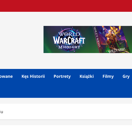
lowane
Kęs Historii
Portrety
Książki
Filmy
Gry
iu