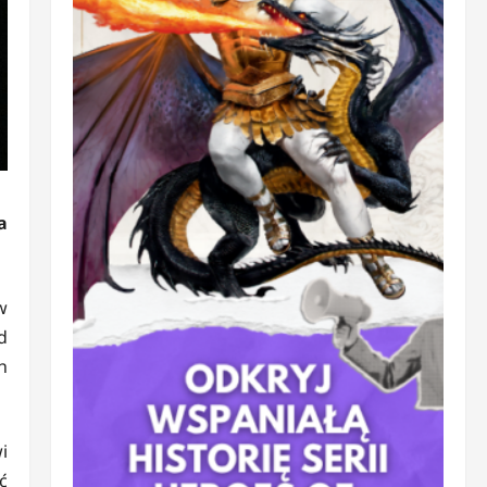
a
w
d
h
i
ć