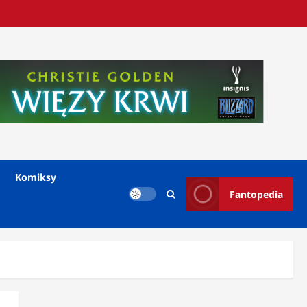
Komiksy
Fantopedia