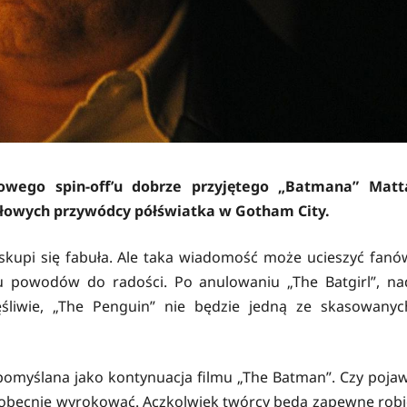
lowego spin-off’u dobrze przyjętego „Batmana” Matt
tułowych przywódcy półświatka w Gotham City.
upi się fabuła. Ale taka wiadomość może ucieszyć fanó
lu powodów do radości. Po anulowaniu „The Batgirl”, na
ęśliwie, „The Penguin” nie będzie jedną ze skasowanyc
ć pomyślana jako kontynuacja filmu „The Batman”. Czy pojaw
 obecnie wyrokować. Aczkolwiek twórcy będą zapewne robi