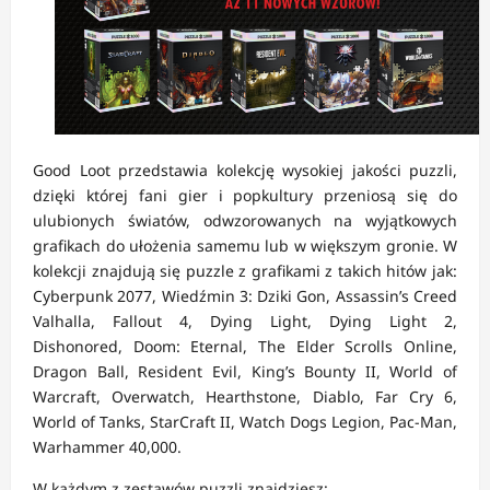
Good Loot przedstawia kolekcję wysokiej jakości puzzli,
dzięki której fani gier i popkultury przeniosą się do
ulubionych światów, odwzorowanych na wyjątkowych
grafikach do ułożenia samemu lub w większym gronie. W
kolekcji znajdują się puzzle z grafikami z takich hitów jak:
Cyberpunk 2077, Wiedźmin 3: Dziki Gon, Assassin’s Creed
Valhalla, Fallout 4, Dying Light, Dying Light 2,
Dishonored, Doom: Eternal, The Elder Scrolls Online,
Dragon Ball, Resident Evil, King’s Bounty II, World of
Warcraft, Overwatch, Hearthstone, Diablo, Far Cry 6,
World of Tanks, StarCraft II, Watch Dogs Legion, Pac-Man,
Warhammer 40,000.
W każdym z zestawów puzzli znajdziesz: