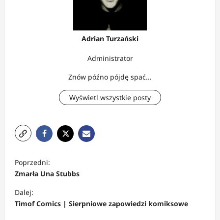
Adrian Turzański
Administrator
Znów późno pójdę spać...
Wyświetl wszystkie posty
Z
Poprzedni:
o
Zmarła Una Stubbs
b
Dalej:
a
Timof Comics | Sierpniowe zapowiedzi komiksowe
c