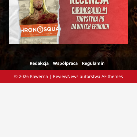
Redakcja
Współpraca
Regulamin
© 2026 Kawerna
|
ReviewNews
autorstwa AF themes