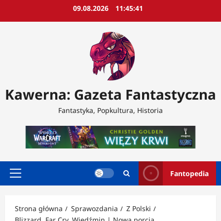
Przejdź
09.08.2026
11:45:43
do
treści
Kawerna: Gazeta Fantastyczna
Fantastyka, Popkultura, Historia
Fantopedia
Menu
główne
Strona główna
Sprawozdania
Z Polski
Blizzard, Far Cry, Wiedźmin | Nowa porcja