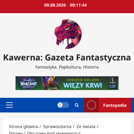
Przejdź
09.08.2026
09:11:46
do
treści
Kawerna: Gazeta Fantastyczna
Fantastyka, Popkultura, Historia
Fantopedia
Menu
główne
Strona główna
Sprawozdania
Ze świata
Disney | Oto nowy król streamingu!