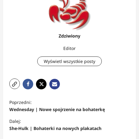
Zdziwiony
Editor
Wyświetl wszystkie posty
Z
Poprzedni:
o
Wednesday | Nowe spojrzenie na bohaterkę
b
Dalej:
a
She-Hulk | Bohaterki na nowych plakatach
c