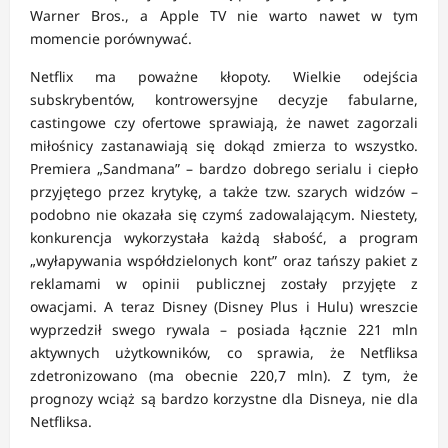
Warner Bros., a Apple TV nie warto nawet w tym
momencie porównywać.
Netflix ma poważne kłopoty. Wielkie odejścia
subskrybentów, kontrowersyjne decyzje fabularne,
castingowe czy ofertowe sprawiają, że nawet zagorzali
miłośnicy zastanawiają się dokąd zmierza to wszystko.
Premiera „Sandmana” – bardzo dobrego serialu i ciepło
przyjętego przez krytykę, a także tzw. szarych widzów –
podobno nie okazała się czymś zadowalającym. Niestety,
konkurencja wykorzystała każdą słabość, a program
„wyłapywania współdzielonych kont” oraz tańszy pakiet z
reklamami w opinii publicznej zostały przyjęte z
owacjami. A teraz Disney (Disney Plus i Hulu) wreszcie
wyprzedził swego rywala – posiada łącznie 221 mln
aktywnych użytkowników, co sprawia, że Netfliksa
zdetronizowano (ma obecnie 220,7 mln). Z tym, że
prognozy wciąż są bardzo korzystne dla Disneya, nie dla
Netfliksa.