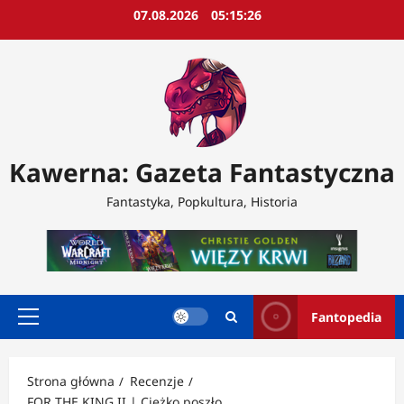
Przejdź
07.08.2026
05:15:27
do
treści
Kawerna: Gazeta Fantastyczna
Fantastyka, Popkultura, Historia
Fantopedia
Menu
główne
Strona główna
Recenzje
FOR THE KING II | Ciężko poszło