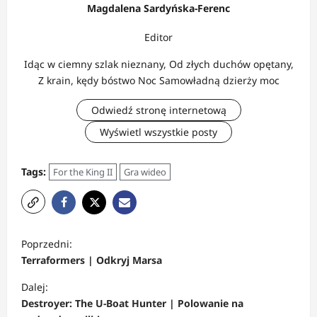
Magdalena Sardyńska-Ferenc
Editor
Idąc w ciemny szlak nieznany, Od złych duchów opętany,
Z krain, kędy bóstwo Noc Samowładną dzierży moc
Odwiedź stronę internetową
Wyświetl wszystkie posty
Tags:
For the King II
Gra wideo
Z
Poprzedni:
o
Terraformers | Odkryj Marsa
b
Dalej:
a
Destroyer: The U-Boat Hunter | Polowanie na