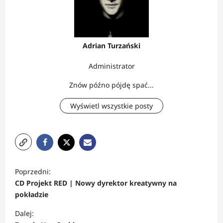
Adrian Turzański
Administrator
Znów późno pójdę spać...
Wyświetl wszystkie posty
Z
Poprzedni:
o
CD Projekt RED | Nowy dyrektor kreatywny na
b
pokładzie
a
Dalej: