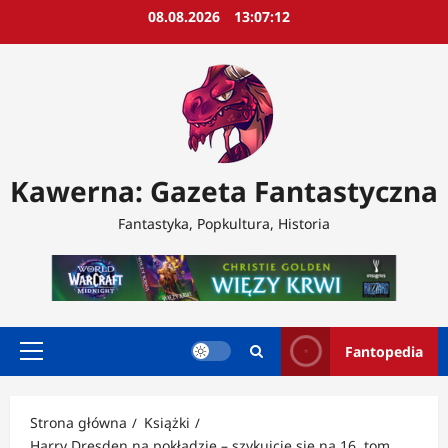
Przejdź
08.08.2026
13:07:14
do
treści
Kawerna: Gazeta Fantastyczna
Fantastyka, Popkultura, Historia
Fantopedia
Menu
główne
Strona główna
Książki
Harry Dresden na pokładzie – szykujcie się na 16. tom