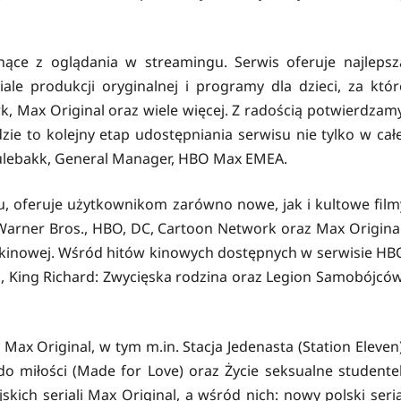
ące z oglądania w streamingu. Serwis oferuje najlepsz
iale produkcji oryginalnej i programy dla dzieci, za któr
 Max Original oraz wiele więcej. Z radością potwierdzamy
ie to kolejny etap udostępniania serwisu nie tylko w całe
a Sulebakk, General Manager, HBO Max EMEA.
, oferuje użytkownikom zarówno nowe, jak i kultowe film
Warner Bros., HBO, DC, Cartoon Network oraz Max Original
e kinowej. Wśród hitów kinowych dostępnych w serwisie HB
, King Richard: Zwycięska rodzina oraz Legion Samobójców
ax Original, w tym m.in. Stacja Jedenasta (Station Eleven)
o miłości (Made for Love) oraz Życie seksualne studente
jskich seriali Max Original, a wśród nich: nowy polski seria