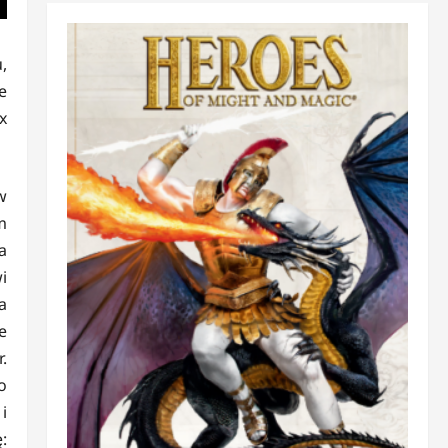
,
e
x
w
m
a
i
a
e
.
o
i
: