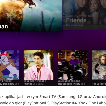
z aplikacjach, w tym Smart TV (Samsung, LG oraz Androi
ole do gier (PlayStation®5, PlayStation®4, Xbox One i Xbo