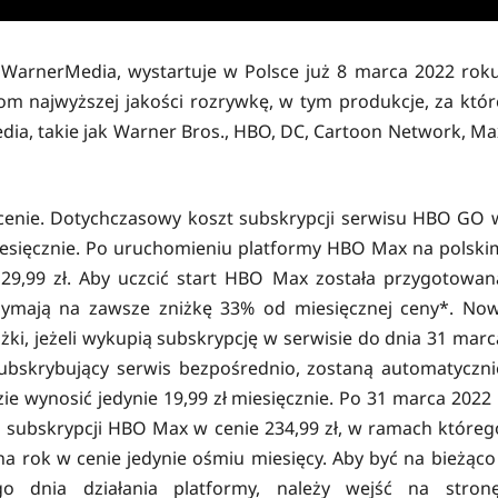
arnerMedia, wystartuje w Polsce już 8 marca 2022 roku
 najwyższej jakości rozrywkę, w tym produkcje, za któr
a, takie jak Warner Bros., HBO, DC, Cartoon Network, Ma
cenie. Dotychczasowy koszt subskrypcji serwisu HBO GO 
miesięcznie. Po uruchomieniu platformy HBO Max na polski
 29,99 zł. Aby uczcić start HBO Max została przygotowan
rzymają na zawsze zniżkę 33% od miesięcznej ceny*. Now
ki, jeżeli wykupią subskrypcję w serwisie do dnia 31 marc
ubskrybujący serwis bezpośrednio, zostaną automatyczni
ie wynosić jedynie 19,99 zł miesięcznie. Po 31 marca 2022 r
subskrypcji HBO Max w cenie 234,99 zł, w ramach któreg
a rok w cenie jedynie ośmiu miesięcy. Aby być na bieżąco 
dnia działania platformy, należy wejść na stronę