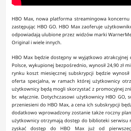
HBO Max, nowa platforma streamingowa koncernu W
zastępując HBO GO. HBO Max zaoferuje użytkownikom
odpowiadają ulubione przez widzów marki WarnerMedi
Original i wiele innych.
HBO Max będzie dostępny w wyjątkowo atrakcyjnej 
Polsce, wykupionej bezpośrednio, wynosił 24,90 zł 
rynku koszt miesięcznej subskrypcji będzie wynosił
oferta specjalna, w ramach której użytkownicy ot
użytkownicy będą mogli skorzystać z promocyjnej zniż
br. włącznie. Dotychczasowi użytkownicy HBO GO, s
przeniesieni do HBO Max, a cena ich subskrypcji będz
dodatkowo wprowadzony zostanie także roczny plan 
użytkownicy otrzymają dostęp do biblioteki serwisu n
zyskać dostęp do HBO Max już od pierwszego 