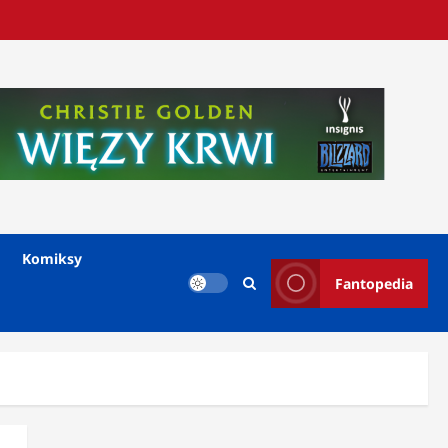
Komiksy
Fantopedia