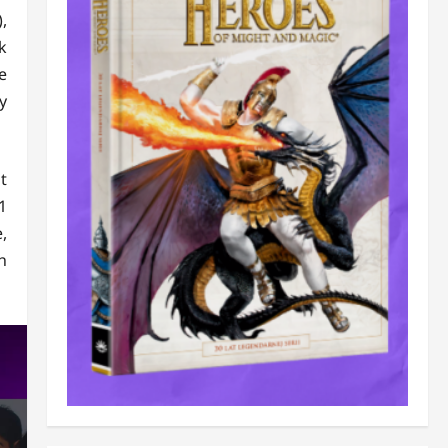
,
k
e
y
t
1
,
h