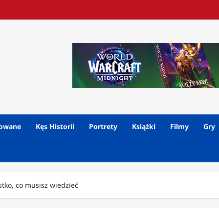
lowane
Kęs Historii
Portrety
Książki
Filmy
Gry
tko, co musisz wiedzieć