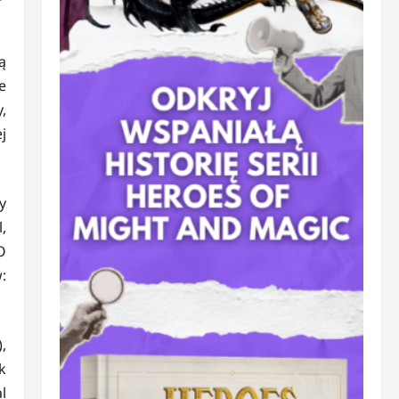
ą
e
,
j
y
,
O
:
,
k
l