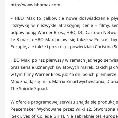
http://www.hbomax.com.
– HBO Max to całkowicie nowe doświadczenie płyn
rozrywkę w niezwykle atrakcyjnej cenie – filmy, ser
odpowiadają Warner Bros., HBO, DC, Cartoon Network,
że 8 marca HBO Max pojawi się także w Polsce i będz
Europie, ale także i poza nią – powiedziała Christin
HBO Max, po raz pierwszy w ramach jednego serwisu
oraz seriale uznanych światowych marek, takich jak 
w tym filmy Warner Bros. już 45 dni po ich premierz
Max znajdą się m.in. Matrix Zmartwychwstania, Diuna
The Suicide Squad.
W ofercie programowej serwisu znajdą się produkcje M
Peacemaker, Wychowane przez wilki s2, Stworzona d
(Sex Lives of College Girls). Nie zabraknie też europe