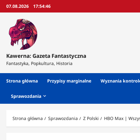
Przejdź
07.08.2026
17:54:47
do
treści
Kawerna: Gazeta Fantastyczna
Fantastyka, Popkultura, Historia
Strona główna
Przypisy marginalne
Wyznania kontro
Sprawozdania
Strona główna
Sprawozdania
Z Polski
HBO Max | Wszys