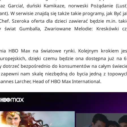
az Garcia!, duński Kamikaze, norweski Pożądanie (Lust)
t). W serwisie znajdą się także takie programy, jak Być ja
hef. Szeroka oferta dla dzieci zawierać będzie m.in. taki
ity świat Gumballa, Zwariowane Melodie: Kreskówki cz
ania HBO Max na światowe rynki. Kolejnym krokiem jes
uropejskich, dzięki czemu będzie ona dostępna już na 6
aby dotrzeć bezpośrednio do konsumentów na całym świecie
 zapewni nam skalę niezbędną do bycia jedną z topowyc
annes Larcher, Head of HBO Max International.