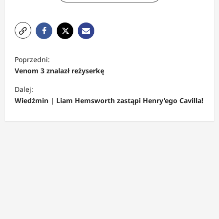
Z
Poprzedni:
o
Venom 3 znalazł reżyserkę
b
Dalej:
a
Wiedźmin | Liam Hemsworth zastąpi Henry’ego Cavilla!
c
z
w
p
i
s
y