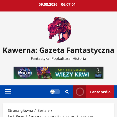
Przejdź
09.08.2026
06:07:03
do
treści
Kawerna: Gazeta Fantastyczna
Fantastyka, Popkultura, Historia
Fantopedia
Menu
główne
Strona główna
Seriale
Jack Ryan | Amazon wypuścił zwiastun 3. sezonu