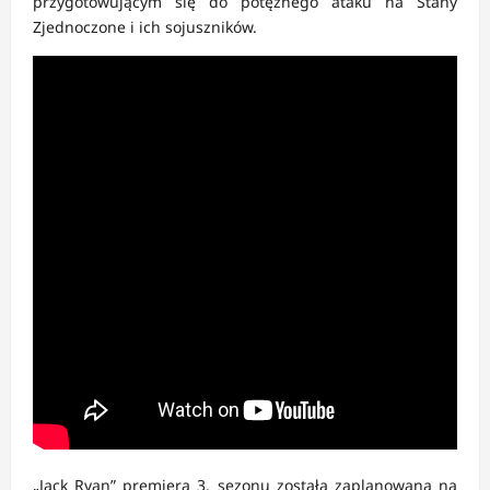
przygotowującym się do potężnego ataku na Stany
Zjednoczone i ich sojuszników.
„Jack Ryan” premiera 3. sezonu została zaplanowana na