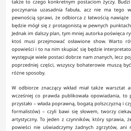
także to czego konkretnym postaciom życzy. Budzi
poczynania uzasadnia fabuła, acz nie ma tego wi
pewnością sprawi, że odbiorca z łatwością nawiąże 
będzie mógł się z protagonistą w pewnych punktach 
Jednak im dalszy plan, tym mniej autorka poświęca r
ktoś musi przejmować osławione show. Warto rów
opowieści i to na nim skupiać się będzie interpretat
występuje wiele postaci dobrze nam znanych, lecz poj
poprzedniej części, wszyscy bohaterowie muszą być
różne sposoby.
W odbiorze znaczący wkład miał także warsztat au
wcześniej co prawda publikowała opowiadania, to p
przystało – włada poprawną, bogatą polszczyzną i czy
formalistów) – czyli bawi się słowem, tworzy cieka
artystyczny. To jeden z czynników, który sprawia, że
powieści nie uświadczymy żadnych zgrzytów, ani 