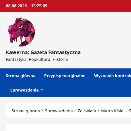
Przejdź
08.08.2026
15:25:06
do
treści
Kawerna: Gazeta Fantastyczna
Fantastyka, Popkultura, Historia
Strona główna
Przypisy marginalne
Wyznania kontro
Sprawozdania
Strona główna
Sprawozdania
Ze świata
Marta Kisiel – S