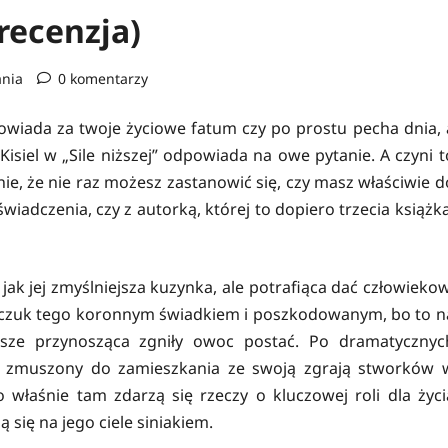
(recenzja)
ania
0 komentarzy
powiada za twoje życiowe fatum czy po prostu pecha dnia, 
 Kisiel w „Sile niższej” odpowiada na owe pytanie. A czyni t
e, że nie raz możesz zastanowić się, czy masz właściwie d
iadczenia, czy z autorką, której to dopiero trzecia książka
 jak jej zmyślniejsza kuzynka, ale potrafiąca dać człowiekow
ńczuk tego koronnym świadkiem i poszkodowanym, bo to n
sze przynosząca zgniły owoc postać. Po dramatycznyc
ał zmuszony do zamieszkania ze swoją zgrają stworków 
o właśnie tam zdarzą się rzeczy o kluczowej roli dla życi
 się na jego ciele siniakiem.