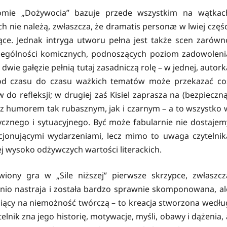
omie „Dożywocia” bazuje przede wszystkim na wątkac
h nie należą, zwłaszcza, że dramatis personæ w lwiej częśc
jące. Jednak intryga utworu pełna jest także scen zarówn
czególności komicznych, podnoszących poziom zadowoleni
 dwie gałęzie pełnią tutaj zasadniczą rolę – w jednej, autork
od czasu do czasu ważkich tematów może przekazać co
 do refleksji; w drugiej zaś Kisiel zaprasza na (bezpieczną
az humorem tak rubasznym, jak i czarnym – a to wszystko 
cznego i sytuacyjnego. Być może fabularnie nie dostajem
ocjonującymi wydarzeniami, lecz mimo to uwaga czytelnik
ej wysoko odżywczych wartości literackich.
wiony gra w „Sile niższej” pierwsze skrzypce, zwłaszcz
io nastraja i została bardzo sprawnie skomponowana, al
piący na niemożność twórczą – to kreacja stworzona wedłu
elnik zna jego historię, motywacje, myśli, obawy i dążenia, 