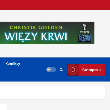
Komiksy
Fantopedia