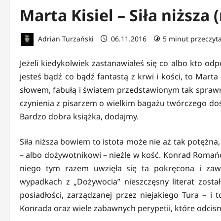
Marta Kisiel – Siła niższa 
Adrian Turzański
06.11.2016
5 minut przeczyt
Jeżeli kiedykolwiek zastanawiałeś się co albo kto od
jesteś bądź co bądź fantastą z krwi i kości, to Marta
słowem, fabułą i światem przedstawionym tak sprawni
czynienia z pisarzem o wielkim bagażu twórczego dośw
Bardzo dobra książka, dodajmy.
Siła niższa bowiem to istota może nie aż tak potężna,
– albo dożywotnikowi – nieźle w kość. Konrad Roma
niego tym razem uwzięła się ta pokręcona i zaw
wypadkach z „Dożywocia” nieszczęsny literat zost
posiadłości, zarządzanej przez niejakiego Tura – i t
Konrada oraz wiele zabawnych perypetii, które odcisną