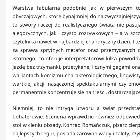
Warstwa fabularna podobnie jak w pierwszym t
obyczajowych, które bynajmniej do najzwyczajniejszyc
to stwory raczej do realistycznego świata nie pasu
alegorycznych, jak i czysto rozrywkowych – a w sz
czytelnika nawet w najbardziej chandryczny dzień. I te
za sprawą sprytnych metafor oraz przemycanych 
istotnego, co oferuje interpretatorowi kilka powodów
jazdę bez trzymanki, przetykanej licznymi gagami or
wariantach komizmu charakterologicznego, lingwisty
wartkiej akcji, nasączonej spektakularnymi czy em
permanentnie koncentruje się na treści, dostarczając
Niemniej, to nie intryga utworu a świat przedsta
bohaterowie. Sceneria wprawdzie również odpowiedn
stoi w cieniu obsady. Konrad Romańczuk, pisarz cier
najlepszych reguł, posiada zarówno wady i zalety, czyt