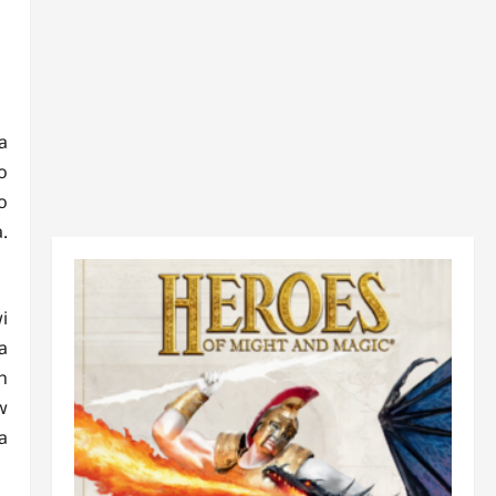
a
o
o
.
i
a
h
w
a