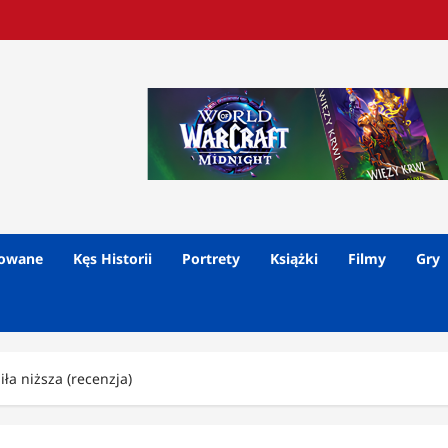
lowane
Kęs Historii
Portrety
Książki
Filmy
Gry
iła niższa (recenzja)