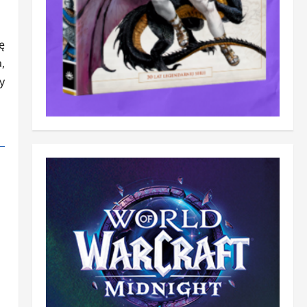
ę
,
y