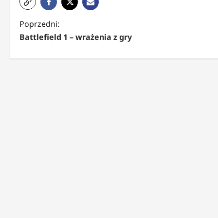
Z
Poprzedni:
Battlefield 1 – wrażenia z gry
o
b
a
c
z
w
p
i
s
y