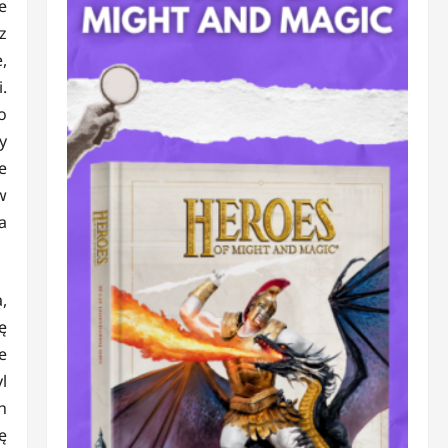
e
z
,
.
o
y
e
w
a
,
ę
e
l
h
ę