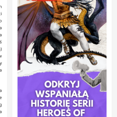
h
i
o
a
a
ś
)
w
y
a
a
e
g
a