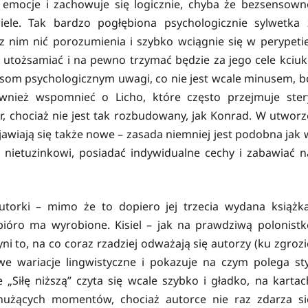
 emocje i zachowuje się logicznie, chyba że bezsensown
ele. Tak bardzo pogłębiona psychologicznie sylwetka 
z nim nić porozumienia i szybko wciągnie się w perypetie
utożsamiać i na pewno trzymać będzie za jego cele kciuki
ysom psychologicznym uwagi, co nie jest wcale minusem, b
nież wspomnieć o Licho, które często przejmuje ster
or, chociaż nie jest tak rozbudowany, jak Konrad. W utworz
awiają się także nowe – zasada niemniej jest podobna jak 
 nietuzinkowi, posiadać indywidualne cechy i zabawiać n
torki – mimo że to dopiero jej trzecia wydana książka
ióro ma wyrobione. Kisiel – jak na prawdziwą polonistk
ni to, na co coraz rzadziej odważają się autorzy (ku zgrozi
we wariacje lingwistyczne i pokazuje na czym polega sty
 „Siłę niższą” czyta się wcale szybko i gładko, na kartac
nużących momentów, chociaż autorce nie raz zdarza si