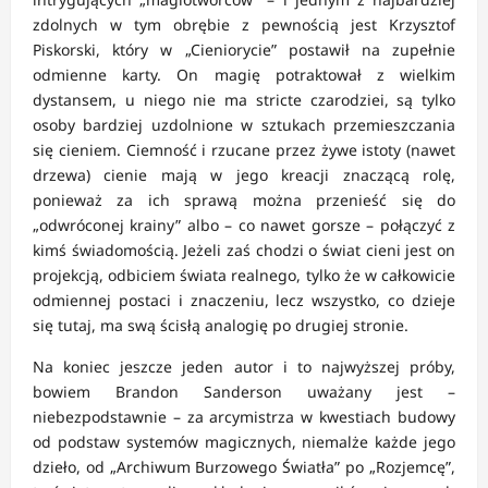
zdolnych w tym obrębie z pewnością jest Krzysztof
Piskorski, który w „Cieniorycie” postawił na zupełnie
odmienne karty. On magię potraktował z wielkim
dystansem, u niego nie ma stricte czarodziei, są tylko
osoby bardziej uzdolnione w sztukach przemieszczania
się cieniem. Ciemność i rzucane przez żywe istoty (nawet
drzewa) cienie mają w jego kreacji znaczącą rolę,
ponieważ za ich sprawą można przenieść się do
„odwróconej krainy” albo – co nawet gorsze – połączyć z
kimś świadomością. Jeżeli zaś chodzi o świat cieni jest on
projekcją, odbiciem świata realnego, tylko że w całkowicie
odmiennej postaci i znaczeniu, lecz wszystko, co dzieje
się tutaj, ma swą ścisłą analogię po drugiej stronie.
Na koniec jeszcze jeden autor i to najwyższej próby,
bowiem Brandon Sanderson uważany jest –
niebezpodstawnie – za arcymistrza w kwestiach budowy
od podstaw systemów magicznych, niemalże każde jego
dzieło, od „Archiwum Burzowego Światła” po „Rozjemcę”,