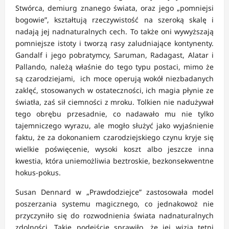
Stwórca, demiurg znanego świata, oraz jego „pomniejsi
bogowie”, kształtują rzeczywistość na szeroką skalę i
nadają jej nadnaturalnych cech. To także oni wywyższają
pomniejsze istoty i tworzą rasy zaludniające kontynenty.
Gandalf i jego pobratymcy, Saruman, Radagast, Alatar i
Pallando, należą właśnie do tego typu postaci, mimo że
są czarodziejami, ich moce operują wokół niezbadanych
zaklęć, stosowanych w ostateczności, ich magia płynie ze
światła, zaś sił ciemności z mroku. Tolkien nie nadużywał
tego obrębu przesadnie, co nadawało mu nie tylko
tajemniczego wyrazu, ale mogło służyć jako wyjaśnienie
faktu, że za dokonaniem czarodziejskiego czynu kryje się
wielkie poświęcenie, wysoki koszt albo jeszcze inna
kwestia, która uniemożliwia beztroskie, bezkonsekwentne
hokus-pokus.
Susan Dennard w „Prawdodziejce” zastosowała model
poszerzania systemu magicznego, co jednakowoż nie
przyczyniło się do rozwodnienia świata nadnaturalnych
zdolności. Takie podejście sprawiło, że jej wizja tętni