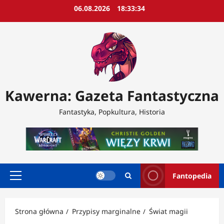
Przejdź
06.08.2026
18:33:36
do
treści
Kawerna: Gazeta Fantastyczna
Fantastyka, Popkultura, Historia
Fantopedia
Menu
główne
Strona główna
Przypisy marginalne
Świat magii