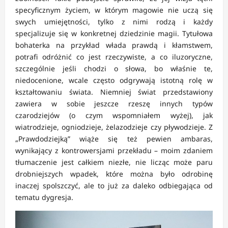
specyficznym życiem, w którym magowie nie uczą się
swych umiejętności, tylko z nimi rodzą i każdy
specjalizuje się w konkretnej dziedzinie magii. Tytułowa
bohaterka na przykład włada prawdą i kłamstwem,
potrafi odróżnić co jest rzeczywiste, a co iluzoryczne,
szczególnie jeśli chodzi o słowa, bo właśnie te,
niedocenione, wcale często odgrywają istotną rolę w
kształtowaniu świata. Niemniej świat przedstawiony
zawiera w sobie jeszcze rzeszę innych typów
czarodziejów (o czym wspomniałem wyżej), jak
wiatrodzieje, ogniodzieje, żelazodzieje czy pływodzieje. Z
„Prawdodziejką” wiąże się też pewien ambaras,
wynikający z kontrowersjami przekładu – moim zdaniem
tłumaczenie jest całkiem niezłe, nie licząc może paru
drobniejszych wpadek, które można było odrobinę
inaczej spolszczyć, ale to już za daleko odbiegająca od
tematu dygresja.