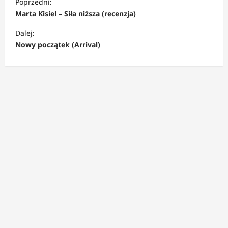
Poprzedni:
o
Marta Kisiel – Siła niższa (recenzja)
b
Dalej:
a
Nowy początek (Arrival)
c
z
w
p
i
s
y