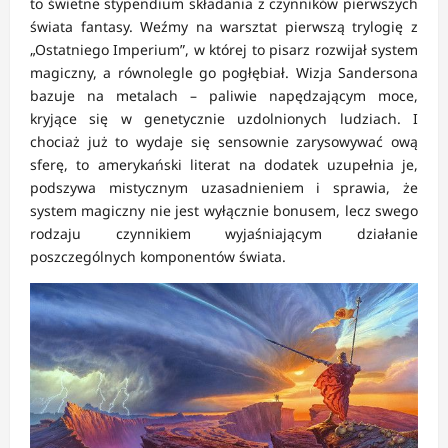
to świetne stypendium składania z czynników pierwszych
świata fantasy. Weźmy na warsztat pierwszą trylogię z
„Ostatniego Imperium”, w której to pisarz rozwijał system
magiczny, a równolegle go pogłębiał. Wizja Sandersona
bazuje na metalach – paliwie napędzającym moce,
kryjące się w genetycznie uzdolnionych ludziach. I
chociaż już to wydaje się sensownie zarysowywać ową
sferę, to amerykański literat na dodatek uzupełnia je,
podszywa mistycznym uzasadnieniem i sprawia, że
system magiczny nie jest wyłącznie bonusem, lecz swego
rodzaju czynnikiem wyjaśniającym działanie
poszczególnych komponentów świata.