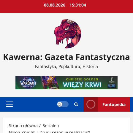
Przejdź
08.08.2026
15:31:06
do
treści
Kawerna: Gazeta Fantastyczna
Fantastyka, Popkultura, Historia
Fantopedia
Menu
główne
Strona główna
Seriale
Moon Knight | Drugi sezon w realizacji?!