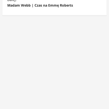
a
Madam Webb | Czas na Emmę Roberts
c
z
w
p
i
s
y