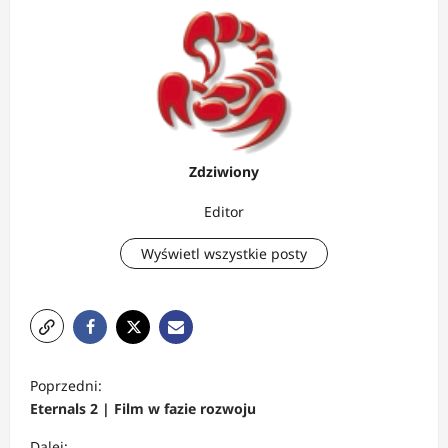
Zdziwiony
Editor
Wyświetl wszystkie posty
Z
Poprzedni:
o
Eternals 2 | Film w fazie rozwoju
b
Dalej: