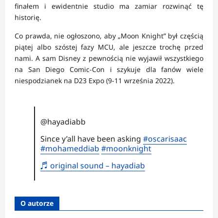
finałem i ewidentnie studio ma zamiar rozwinąć tę
historię.
Co prawda, nie ogłoszono, aby „Moon Knight” był częścią
piątej albo szóstej fazy MCU, ale jeszcze trochę przed
nami. A sam Disney z pewnością nie wyjawił wszystkiego
na San Diego Comic-Con i szykuje dla fanów wiele
niespodzianek na D23 Expo (9-11 września 2022).
@hayadiabb
Since y’all have been asking
#oscarisaac
#mohameddiab
#moonknight
♬ original sound – hayadiab
O autorze