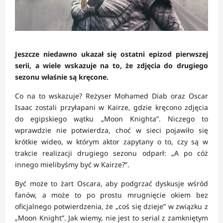
Jeszcze niedawno ukazał się ostatni epizod pierwszej
serii, a wiele wskazuje na to, że zdjęcia do drugiego
sezonu właśnie są kręcone.
Co na to wskazuje? Reżyser Mohamed Diab oraz Oscar
Isaac zostali przyłapani w Kairze, gdzie kręcono zdjęcia
do egipskiego wątku „Moon Knighta”. Niczego to
wprawdzie nie potwierdza, choć w sieci pojawiło się
krótkie wideo, w którym aktor zapytany o to, czy są w
trakcie realizacji drugiego sezonu odparł: „A po cóż
innego mielibyśmy być w Kairze?”.
Być może to żart Oscara, aby podgrzać dyskusje wśród
fanów, a może to po prostu mrugnięcie okiem bez
oficjalnego potwierdzenia, że „coś się dzieje” w związku z
„Moon Knight”. Jak wiemy, nie jest to serial z zamkniętym