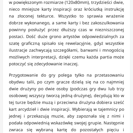
w powiększonym rozmiarze (120x80mm), trzydzieści dwie,
nieco mniejsze karty inspiracji oraz króciutką instrukcję
na złoconej tekturce. Wszystko to sprawia wrażenie
dobrze wykonanego, a same karty i bez zakoszulkowania
powinny posłużyć przez dłuższy czas w niezniszczonej
postaci. Dość duże grono artystów odpowiedzialnych za
szatę graficzną spisało się rewelacyjnie, gdyż wszystkie
ilustracje zachwycają szczegółami, barwami i mnogością
możliwych interpretacji, dzięki czemu każda partia może
potoczyć się zdecydowanie inaczej.
Przygotowanie do gry polega tylko na przetasowaniu
obydwu talii, po czym gracze dzielą się na co najmniej
dwie drużyny po dwie osoby (podczas gry dwu lub trzy
osobowej wszyscy tworzą jedną drużynę), decydują kto w
tej turze będzie muzą i przeciwna drużyna dobiera sześć
kart arcydzieł i dwie inspiracji. Wybierają w tajemnicy po
jednej i przekazują muzie, aby zapoznała się z nimi i
podała odpowiednią wskazówkę swojej grupie. Następnie
zwraca się wybraną kartę do pozostałych pięciu i