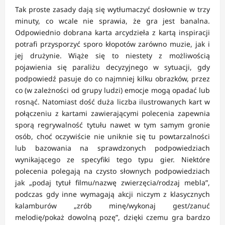
Tak proste zasady dają się wytłumaczyć dosłownie w trzy
minuty, co wcale nie sprawia, że gra jest banalna.
Odpowiednio dobrana karta arcydzieła z kartą inspiracji
potrafi przysporzyć sporo kłopotów zarówno muzie, jak i
jej drużynie. Wiąże się to niestety z możliwością
pojawienia się paraliżu decyzyjnego w sytuacji, gdy
podpowiedź pasuje do co najmniej kilku obrazków, przez
co (w zależności od grupy ludzi) emocje mogą opadać lub
rosnąć. Natomiast dość duża liczba ilustrowanych kart w
połączeniu z kartami zawierającymi polecenia zapewnia
sporą regrywalność tytułu nawet w tym samym gronie
osób, choć oczywiście nie uniknie się tu powtarzalności
lub bazowania na sprawdzonych podpowiedziach
wynikającego ze specyfiki tego typu gier. Niektóre
polecenia polegają na czysto słownych podpowiedziach
jak „podaj tytuł filmu/nazwę zwierzęcia/rodzaj mebla”,
podczas gdy inne wymagają akcji niczym z klasycznych
kalamburów „zrób minę/wykonaj gest/zanuć
melodię/pokaż dowolną pozę”, dzięki czemu gra bardzo