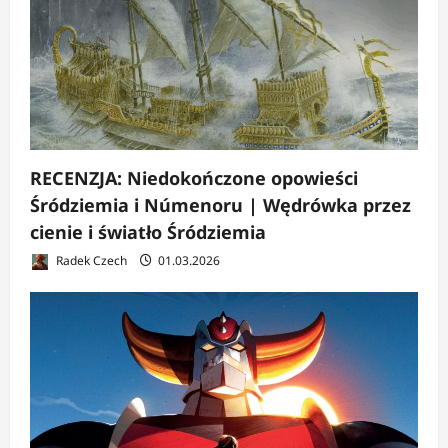
RECENZJA: Niedokończone opowieści
Śródziemia i Númenoru | Wędrówka przez
cienie i światło Śródziemia
Radek Czech
01.03.2026