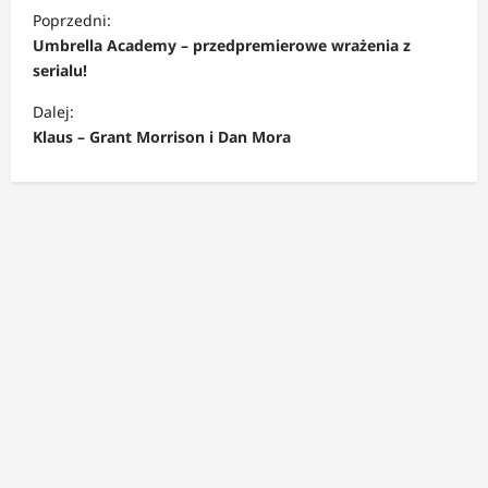
Z
Poprzedni:
o
Umbrella Academy – przedpremierowe wrażenia z
b
serialu!
a
Dalej:
c
Klaus – Grant Morrison i Dan Mora
z
w
p
i
s
y