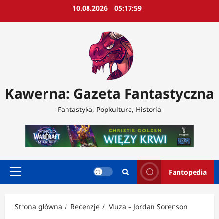
Przejdź
10.08.2026
05:18:02
do
treści
Kawerna: Gazeta Fantastyczna
Fantastyka, Popkultura, Historia
Fantopedia
Menu
główne
Strona główna
Recenzje
Muza – Jordan Sorenson