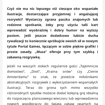
Czyż nie ma nic lepszego niż cieszące oko wspaniałe
ilustracje, dostarczające przyjemnej i angażującej
rozrywki? Wystarczy zgrana paczka znajomych lub
rodzinne spotkanie, żeby przy użyciu talii kart
wprowadzić wyobraźnię i dobry humor na wyższy
poziom. Jeśli jeszcze dodatkowo lubicie ducha
rywalizacji to koniecznie spróbujcie swoich sił w nowym
tytule Portal Games, łączącym w sobie piękne grafiki i
proste zasady. „Muza” oferuje przy tym szybką i
zabawną rozgrywkę.
Jeżeli na waszych stołach regularnie gości „Tajemnicze
domostwo”, „Dixit”, „Kraina snów” czy „Cienie
Amsterdamu” to znak, że jesteście miłośnikami
abstrakcyjnych rozgrywek z wykorzystaniem wspaniałych
ilustracji. Teraz do grona tych mimo wszystko
różnorodnych tytułów możecie dodać kolejną grę idealną
do rozpoczęcia planszowego wieczoru lub wprowadzenia
nowych współgraczy do świata zabaw opartych na