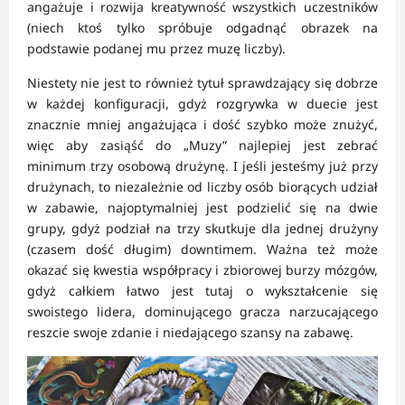
angażuje i rozwija kreatywność wszystkich uczestników
(niech ktoś tylko spróbuje odgadnąć obrazek na
podstawie podanej mu przez muzę liczby).
Niestety nie jest to również tytuł sprawdzający się dobrze
w każdej konfiguracji, gdyż rozgrywka w duecie jest
znacznie mniej angażująca i dość szybko może znużyć,
więc aby zasiąść do „Muzy” najlepiej jest zebrać
minimum trzy osobową drużynę. I jeśli jesteśmy już przy
drużynach, to niezależnie od liczby osób biorących udział
w zabawie, najoptymalniej jest podzielić się na dwie
grupy, gdyż podział na trzy skutkuje dla jednej drużyny
(czasem dość długim) downtimem. Ważna też może
okazać się kwestia współpracy i zbiorowej burzy mózgów,
gdyż całkiem łatwo jest tutaj o wykształcenie się
swoistego lidera, dominującego gracza narzucającego
reszcie swoje zdanie i niedającego szansy na zabawę.