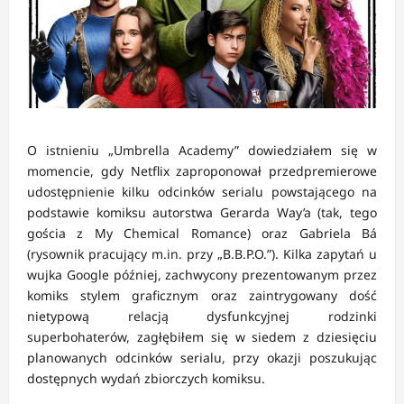
O istnieniu „Umbrella Academy” dowiedziałem się w
momencie, gdy Netflix zaproponował przedpremierowe
udostępnienie kilku odcinków serialu powstającego na
podstawie komiksu autorstwa Gerarda Way’a (tak, tego
gościa z My Chemical Romance) oraz Gabriela Bá
(rysownik pracujący m.in. przy „B.B.P.O.”). Kilka zapytań u
wujka Google później, zachwycony prezentowanym przez
komiks stylem graficznym oraz zaintrygowany dość
nietypową relacją dysfunkcyjnej rodzinki
superbohaterów, zagłębiłem się w siedem z dziesięciu
planowanych odcinków serialu, przy okazji poszukując
dostępnych wydań zbiorczych komiksu.