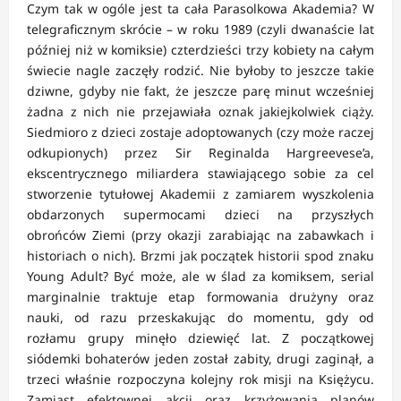
Czym tak w ogóle jest ta cała Parasolkowa Akademia? W
telegraficznym skrócie – w roku 1989 (czyli dwanaście lat
później niż w komiksie) czterdzieści trzy kobiety na całym
świecie nagle zaczęły rodzić. Nie byłoby to jeszcze takie
dziwne, gdyby nie fakt, że jeszcze parę minut wcześniej
żadna z nich nie przejawiała oznak jakiejkolwiek ciąży.
Siedmioro z dzieci zostaje adoptowanych (czy może raczej
odkupionych) przez Sir Reginalda Hargreevese’a,
ekscentrycznego miliardera stawiającego sobie za cel
stworzenie tytułowej Akademii z zamiarem wyszkolenia
obdarzonych supermocami dzieci na przyszłych
obrońców Ziemi (przy okazji zarabiając na zabawkach i
historiach o nich). Brzmi jak początek historii spod znaku
Young Adult? Być może, ale w ślad za komiksem, serial
marginalnie traktuje etap formowania drużyny oraz
nauki, od razu przeskakując do momentu, gdy od
rozłamu grupy minęło dziewięć lat. Z początkowej
siódemki bohaterów jeden został zabity, drugi zaginął, a
trzeci właśnie rozpoczyna kolejny rok misji na Księżycu.
Zamiast efektownej akcji oraz krzyżowania planów