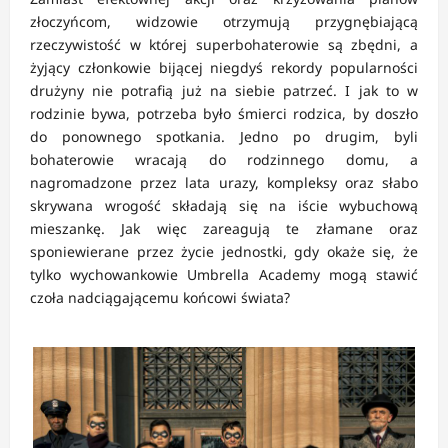
złoczyńcom, widzowie otrzymują przygnębiającą
rzeczywistość w której superbohaterowie są zbędni, a
żyjący członkowie bijącej niegdyś rekordy popularności
drużyny nie potrafią już na siebie patrzeć. I jak to w
rodzinie bywa, potrzeba było śmierci rodzica, by doszło
do ponownego spotkania. Jedno po drugim, byli
bohaterowie wracają do rodzinnego domu, a
nagromadzone przez lata urazy, kompleksy oraz słabo
skrywana wrogość składają się na iście wybuchową
mieszankę. Jak więc zareagują te złamane oraz
sponiewierane przez życie jednostki, gdy okaże się, że
tylko wychowankowie Umbrella Academy mogą stawić
czoła nadciągającemu końcowi świata?