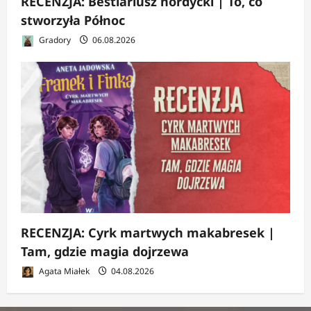
RECENZJA: Bestiariusz nordycki | To, co
stworzyła Północ
Gradory
06.08.2026
RECENZJA: Cyrk martwych makabresek |
Tam, gdzie magia dojrzewa
Agata Miałek
04.08.2026