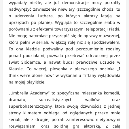
wypadały nieźle, ale już demonstracje mocy potrafiły
nadwyrężyć zawieszenie niewiary (szczególnie chodzi tu
o uderzenia Luthera, po których aktorzy latają na
uprzężach po planie). Wygląda to szczególnie słabo w
porównaniu z efektami towarzyszącymi teleportacji Piątki.
Nie mogę natomiast przyczepić się do oprawy muzycznej,
która pełni w serialu większą rolę niż się spodziewałem.
To ona kładzie podwaliny pod porozumienie rodziny
ponad podziałami, pozwala przetrwać odrzuconej przez
świat Siódemce, a nawet budzi prawdziwe uczucie w
Klausie. Co więcej, piosenka z pierwszego odcinka „I
think we’re alone now” w wykonaniu Tiffany wylądowała
na mojej playliście.
„Umbrella Academy” to specyficzna mieszanka komedii,
dramatu, surrealistycznych wątków oraz
superbohaterszczyzny, która swoją dziwnością z jednej
strony klimatem odbiega od oglądanych przeze mnie
seriali, ale z drugiej potrafi zainteresować nietypowymi
rozwiązaniami oraz solidną grą aktorską. Z całą