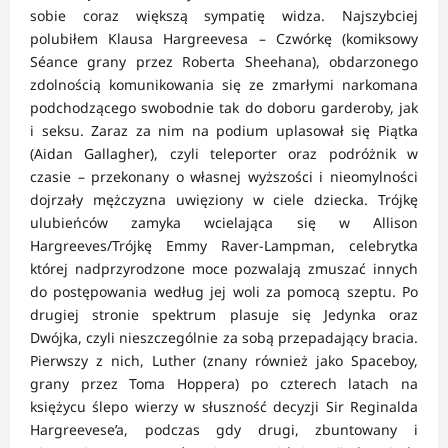
sobie coraz większą sympatię widza. Najszybciej
polubiłem Klausa Hargreevesa – Czwórkę (komiksowy
Séance grany przez Roberta Sheehana), obdarzonego
zdolnością komunikowania się ze zmarłymi narkomana
podchodzącego swobodnie tak do doboru garderoby, jak
i seksu. Zaraz za nim na podium uplasował się Piątka
(Aidan Gallagher), czyli teleporter oraz podróżnik w
czasie – przekonany o własnej wyższości i nieomylności
dojrzały mężczyzna uwięziony w ciele dziecka. Trójkę
ulubieńców zamyka wcielająca się w Allison
Hargreeves/Trójkę Emmy Raver-Lampman, celebrytka
której nadprzyrodzone moce pozwalają zmuszać innych
do postępowania według jej woli za pomocą szeptu. Po
drugiej stronie spektrum plasuje się Jedynka oraz
Dwójka, czyli nieszczególnie za sobą przepadający bracia.
Pierwszy z nich, Luther (znany również jako Spaceboy,
grany przez Toma Hoppera) po czterech latach na
księżycu ślepo wierzy w słuszność decyzji Sir Reginalda
Hargreevese’a, podczas gdy drugi, zbuntowany i