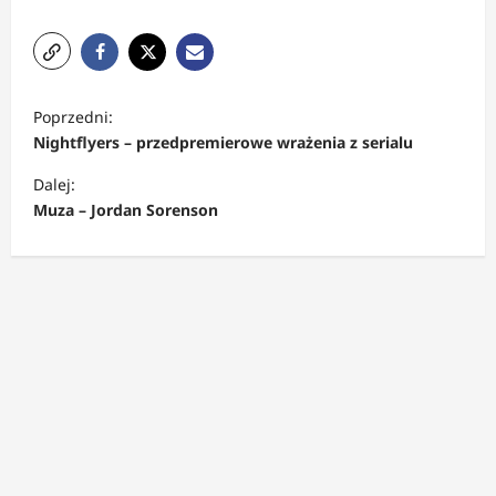
Z
Poprzedni:
o
Nightflyers – przedpremierowe wrażenia z serialu
b
Dalej:
a
Muza – Jordan Sorenson
c
z
w
p
i
s
y