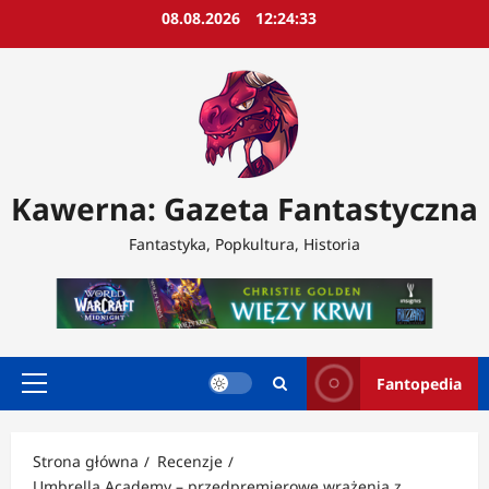
Przejdź
08.08.2026
12:24:36
do
treści
Kawerna: Gazeta Fantastyczna
Fantastyka, Popkultura, Historia
Fantopedia
Menu
główne
Strona główna
Recenzje
Umbrella Academy – przedpremierowe wrażenia z