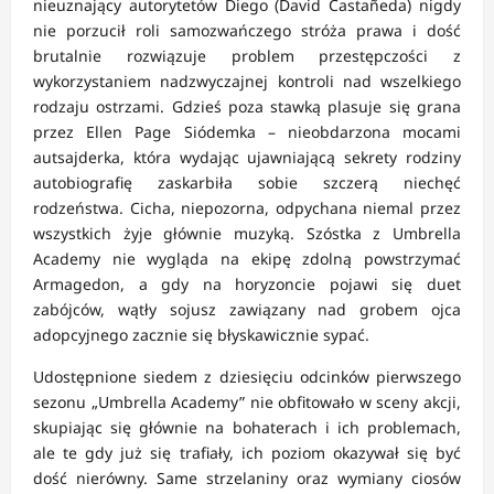
nieuznający autorytetów Diego (David Castañeda) nigdy
nie porzucił roli samozwańczego stróża prawa i dość
brutalnie rozwiązuje problem przestępczości z
wykorzystaniem nadzwyczajnej kontroli nad wszelkiego
rodzaju ostrzami. Gdzieś poza stawką plasuje się grana
przez Ellen Page Siódemka – nieobdarzona mocami
autsajderka, która wydając ujawniającą sekrety rodziny
autobiografię zaskarbiła sobie szczerą niechęć
rodzeństwa. Cicha, niepozorna, odpychana niemal przez
wszystkich żyje głównie muzyką. Szóstka z Umbrella
Academy nie wygląda na ekipę zdolną powstrzymać
Armagedon, a gdy na horyzoncie pojawi się duet
zabójców, wątły sojusz zawiązany nad grobem ojca
adopcyjnego zacznie się błyskawicznie sypać.
Udostępnione siedem z dziesięciu odcinków pierwszego
sezonu „Umbrella Academy” nie obfitowało w sceny akcji,
skupiając się głównie na bohaterach i ich problemach,
ale te gdy już się trafiały, ich poziom okazywał się być
dość nierówny. Same strzelaniny oraz wymiany ciosów