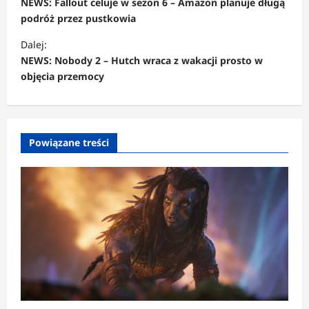
NEWS: Fallout celuje w sezon 6 – Amazon planuje długą
b
podróż przez pustkowia
a
Dalej:
c
NEWS: Nobody 2 – Hutch wraca z wakacji prosto w
objęcia przemocy
z
w
p
Powiązane treści
i
s
y