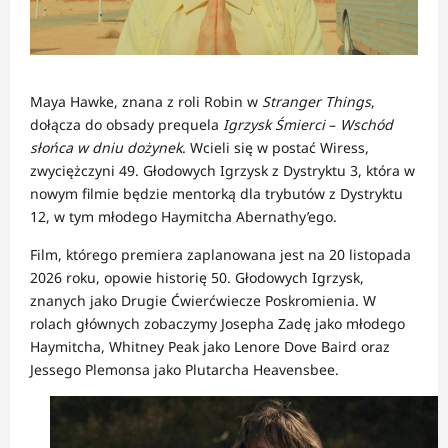
Maya Hawke, znana z roli Robin w
Stranger Things
,
dołącza do obsady prequela
Igrzysk Śmierci
–
Wschód
słońca w dniu dożynek
.
Wcieli się w postać Wiress,
zwyciężczyni 49. Głodowych Igrzysk z Dystryktu 3, która w
nowym filmie będzie mentorką dla trybutów z Dystryktu
12, w tym młodego Haymitcha Abernathy’ego
.
Film, którego premiera zaplanowana jest na 20 listopada
2026 roku, opowie historię 50. Głodowych Igrzysk,
znanych jako Drugie Ćwierćwiecze Poskromienia.
W
rolach głównych zobaczymy Josepha Zadę jako młodego
Haymitcha, Whitney Peak jako Lenore Dove Baird oraz
Jessego Plemonsa jako Plutarcha Heavensbee
.