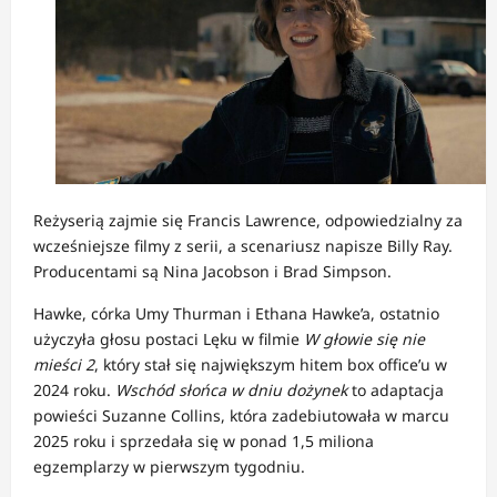
Reżyserią zajmie się Francis Lawrence, odpowiedzialny za
wcześniejsze filmy z serii, a scenariusz napisze Billy Ray.
Producentami są Nina Jacobson i Brad Simpson
.
Hawke, córka Umy Thurman i Ethana Hawke’a, ostatnio
użyczyła głosu postaci Lęku w filmie
W głowie się nie
mieści 2
, który stał się największym hitem box office’u w
2024 roku.
Wschód słońca w dniu dożynek
to adaptacja
powieści Suzanne Collins, która zadebiutowała w marcu
2025 roku i sprzedała się w ponad 1,5 miliona
egzemplarzy w pierwszym tygodniu
.