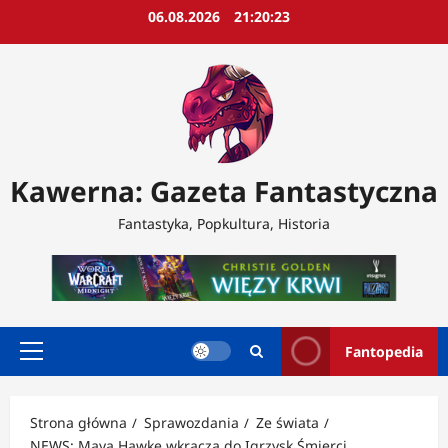
Przejdź
06.08.2026
21:20:25
do
treści
Kawerna: Gazeta Fantastyczna
Fantastyka, Popkultura, Historia
Fantopedia
Menu
główne
Strona główna
Sprawozdania
Ze świata
NEWS: Maya Hawke wkracza do Igrzysk Śmierci