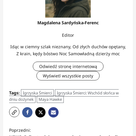
Magdalena Sardyńska-Ferenc
Editor
Idąc w ciemny szlak nieznany, Od złych duchów opętany,
Z krain, kędy bóstwo Noc Samowładną dzierży moc
Odwiedź stronę internetową
Wyświetl wszystkie posty
Tags:
Igrzyska Śmierci
Igrzyska Śmierci: Wschód słońca w
dniu dożynek
Maya Hawke
Z
Poprzedni:
o