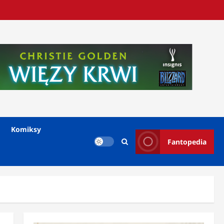
Komiksy
Fantopedia