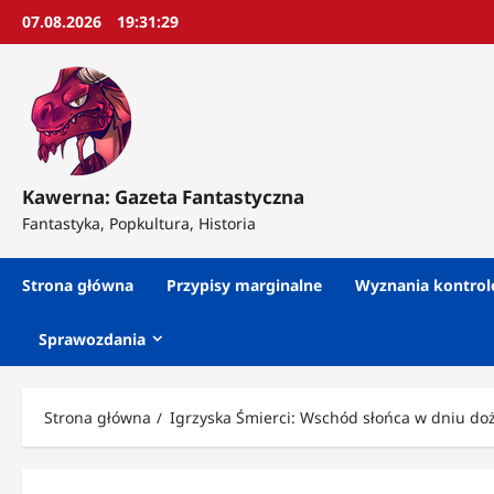
Przejdź
07.08.2026
19:31:31
do
treści
Kawerna: Gazeta Fantastyczna
Fantastyka, Popkultura, Historia
Strona główna
Przypisy marginalne
Wyznania kontro
Sprawozdania
Strona główna
Igrzyska Śmierci: Wschód słońca w dniu do