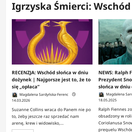
Igrzyska Śmierci: Wschód
NEWS: Ralph F
RECENZJA: Wschód słońca w dniu
Prezydent Sn
dożynek | Najgorsze jest to, że to
słońca w dniu
się „opłaca”
Magdalena Sar
Magdalena Sardyńska-Ferenc
18.05.2025
14.03.2026
Ralph Fiennes zos
Suzanne Collins wraca do Panem nie po
obsadzony w rol
to, żeby jeszcze raz sprzedać nam
Coriolanusa Sn
arenę, krew i widowisko,...
prequelu Wschód