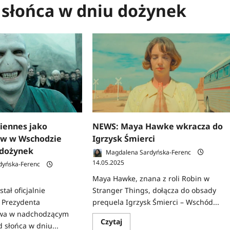
 słońca w dniu dożynek
iennes jako
NEWS: Maya Hawke wkracza do
ow w Wschodzie
Igrzysk Śmierci
 dożynek
Magdalena Sardyńska-Ferenc
14.05.2025
dyńska-Ferenc
Maya Hawke, znana z roli Robin w
Stranger Things, dołącza do obsady
tał oficjalnie
prequela Igrzysk Śmierci – Wschód...
i Prezydenta
owa w nadchodzącym
Dowiedz
Czytaj
 słońca w dniu...
się