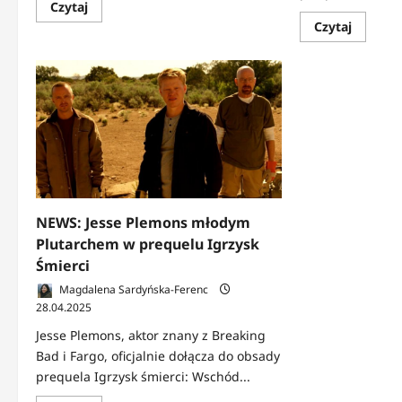
Dowiedz
Czytaj
się
Dowied
Czytaj
więcej
się
o
więcej
RECENZJA:
o
Wschód
NEWS:
słońca
Ralph
w
Fiennes
dniu
jako
dożynek
Prezyde
|
Snow
Najgorsze
w
jest
Wschod
to,
słońca
że
w
to
dniu
się
dożyne
„opłaca”
NEWS: Jesse Plemons młodym
Plutarchem w prequelu Igrzysk
Śmierci
Magdalena Sardyńska-Ferenc
28.04.2025
Jesse Plemons, aktor znany z Breaking
Bad i Fargo, oficjalnie dołącza do obsady
prequela Igrzysk śmierci: Wschód...