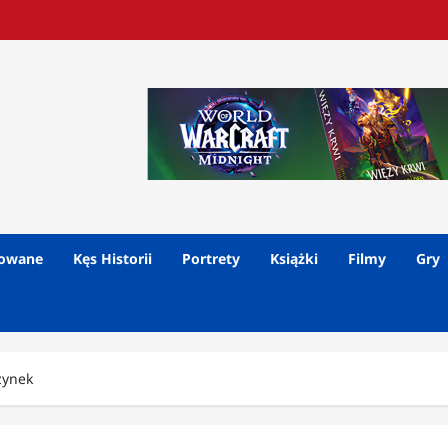
lowane
Kęs Historii
Portrety
Książki
Filmy
Gry
żynek