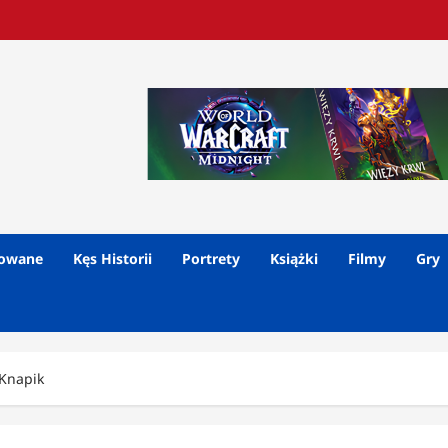
lowane
Kęs Historii
Portrety
Książki
Filmy
Gry
Knapik