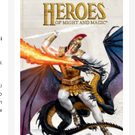
i
,
i
o
h
w