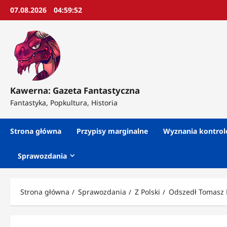
Przejdź
07.08.2026
04:59:54
do
treści
Kawerna: Gazeta Fantastyczna
Fantastyka, Popkultura, Historia
Strona główna
Przypisy marginalne
Wyznania kontro
Sprawozdania
Strona główna
Sprawozdania
Z Polski
Odszedł Tomasz 