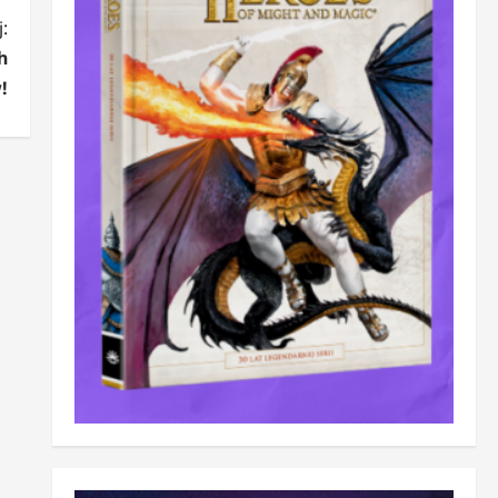
:
h
!