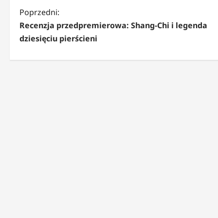
Z
Poprzedni:
Recenzja przedpremierowa: Shang-Chi i legenda
o
dziesięciu pierścieni
b
a
c
z
w
p
i
s
y