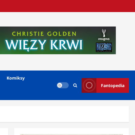
Komiksy
Fantopedia