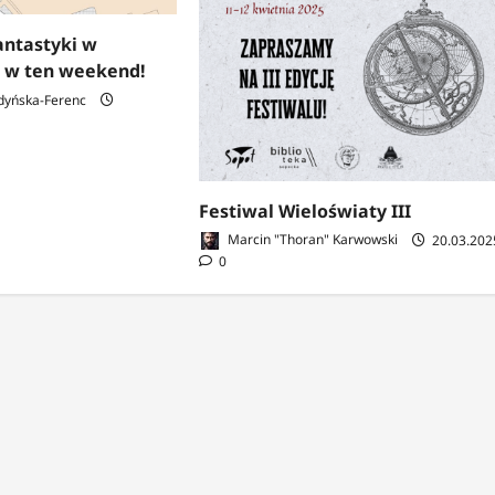
antastyki w
ż w ten weekend!
dyńska-Ferenc
Festiwal Wieloświaty III
Marcin "Thoran" Karwowski
20.03.202
0