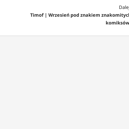
Dalej
Timof | Wrzesień pod znakiem znakomityc
komiksów