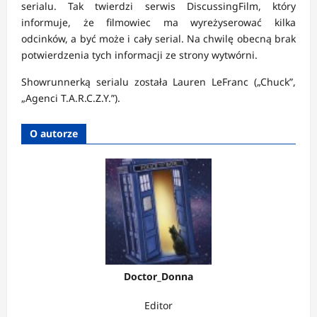
serialu. Tak twierdzi serwis DiscussingFilm, który
informuje, że filmowiec ma wyreżyserować kilka
odcinków, a być może i cały serial. Na chwilę obecną brak
potwierdzenia tych informacji ze strony wytwórni.
Showrunnerką serialu została Lauren LeFranc („Chuck”,
„Agenci T.A.R.C.Z.Y.”).
O autorze
Doctor_Donna
Editor