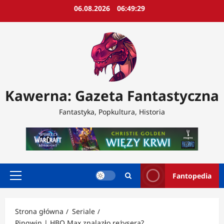
Przejdź
06.08.2026
06:49:31
do
treści
Kawerna: Gazeta Fantastyczna
Fantastyka, Popkultura, Historia
Fantopedia
Menu
główne
Strona główna
Seriale
Pingwin | HBO Max znalazło reżysera?