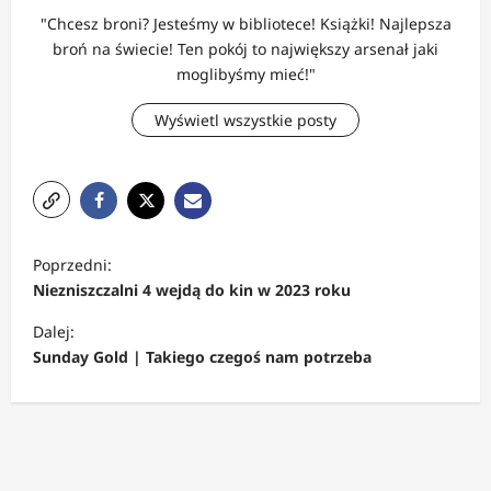
"Chcesz broni? Jesteśmy w bibliotece! Książki! Najlepsza
broń na świecie! Ten pokój to największy arsenał jaki
moglibyśmy mieć!"
Wyświetl wszystkie posty
Z
Poprzedni:
o
Niezniszczalni 4 wejdą do kin w 2023 roku
b
Dalej:
a
Sunday Gold | Takiego czegoś nam potrzeba
c
z
w
p