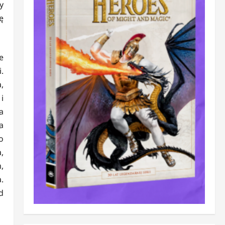
y
ę
e
.
,
i
a
a
o
,
,
.
d