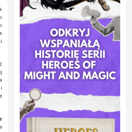
k
o
o
e
i
ć
j
a
i
e
e
a