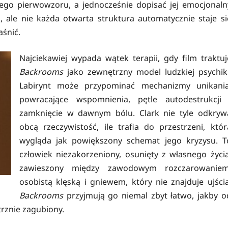
ego pierwowzoru, a jednocześnie dopisać jej emocjonaln
, ale nie każda otwarta struktura automatycznie staje si
aśnić.
Najciekawiej wypada wątek terapii, gdy film traktuj
Backrooms
jako zewnętrzny model ludzkiej psychiki
Labirynt może przypominać mechanizmy unikania
powracające wspomnienia, pętle autodestrukcji 
zamknięcie w dawnym bólu. Clark nie tyle odkryw
obcą rzeczywistość, ile trafia do przestrzeni, któr
wygląda jak powiększony schemat jego kryzysu. T
człowiek niezakorzeniony, osunięty z własnego życia
zawieszony między zawodowym rozczarowaniem
osobistą klęską i gniewem, który nie znajduje ujścia
Backrooms
przyjmują go niemal zbyt łatwo, jakby o
trznie zagubiony.