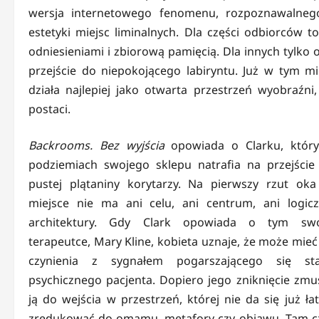
wersja internetowego fenomenu, rozpoznawalneg
estetyki miejsc liminalnych. Dla części odbiorców 
odniesieniami i zbiorową pamięcią. Dla innych tylko
przejście do niepokojącego labiryntu. Już w tym 
działa najlepiej jako otwarta przestrzeń wyobraźni
postaci.
Backrooms. Bez wyjścia
opowiada o Clarku, któr
podziemiach swojego sklepu natrafia na przejście
pustej plątaniny korytarzy. Na pierwszy rzut oka
miejsce nie ma ani celu, ani centrum, ani logicz
architektury. Gdy Clark opowiada o tym swo
terapeutce, Mary Kline, kobieta uznaje, że może mieć
czynienia z sygnałem pogarszającego się st
psychicznego pacjenta. Dopiero jego zniknięcie zmu
ją do wejścia w przestrzeń, której nie da się już ła
zredukować do omamu, metafory czy objawu. Tam c