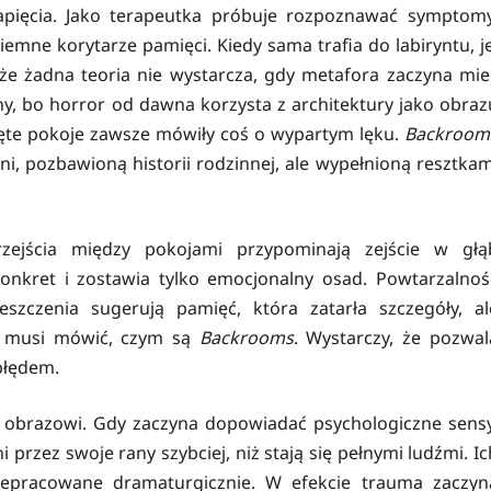
napięcia. Jako terapeutka próbuje rozpoznawać symptomy
emne korytarze pamięci. Kiedy sama trafia do labiryntu, je
że żadna teoria nie wystarcza, gdy metafora zaczyna mie
ny, bo horror od dawna korzysta z architektury jako obraz
ięte pokoje zawsze mówiły coś o wypartym lęku.
Backroom
ni, pozbawioną historii rodzinnej, ale wypełnioną resztkam
zejścia między pokojami przypominają zejście w głą
onkret i zostawia tylko emocjonalny osad. Powtarzalnoś
eszczenia sugerują pamięć, która zatarła szczegóły, al
ie musi mówić, czym są
Backrooms
. Wystarczy, że pozwal
 błędem.
a obrazowi. Gdy zaczyna dopowiadać psychologiczne sensy
i przez swoje rany szybciej, niż stają się pełnymi ludźmi. Ic
zepracowane dramaturgicznie. W efekcie trauma zaczyn