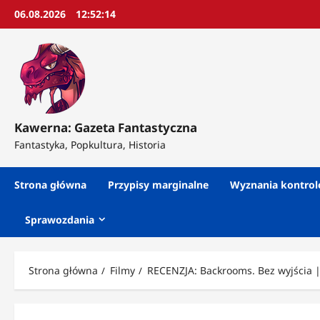
Przejdź
06.08.2026
12:52:16
do
treści
Kawerna: Gazeta Fantastyczna
Fantastyka, Popkultura, Historia
Strona główna
Przypisy marginalne
Wyznania kontro
Sprawozdania
Strona główna
Filmy
RECENZJA: Backrooms. Bez wyjścia |