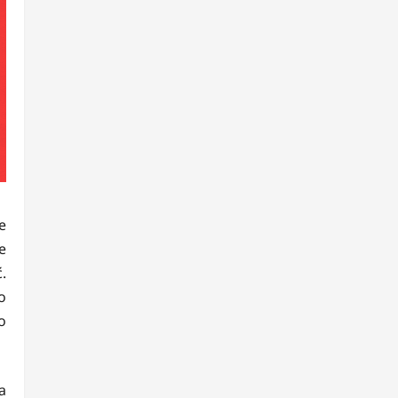
e
e
.
o
o
a