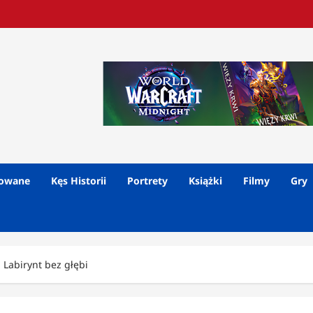
lowane
Kęs Historii
Portrety
Książki
Filmy
Gry
 Labirynt bez głębi