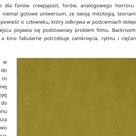
o dla fanów creepypast, forów, analogowego horroru 
to niemal gotowe uniwersum, ze swoją mitologią, teoriami
 opowieść o człowieku, który odkrywa w podziemiach sklep
miejscu pojawia się podstawowy problem filmu. Backroom
, a kino fabularne potrzebuje zamknięcia, rytmu i ciężar
y w
 do
 to
nej
jej
 do
anu
sza
two
zas