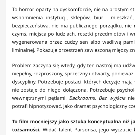
To horror oparty na dyskomforcie, nie na prostym stra
wspomnienia instytucji, sklepów, biur i mieszka
bezpieczeństwa, nie ma publicznego porządku, nie 
czymś, miejsca po ludziach, resztki przedmiotów i wr
wygenerowana przez cudzy sen albo wadliwą pamię
liminalnej. Pokazuje przestrzeń zawieszoną między z
Problem zaczyna się wtedy, gdy ten nastrój ma udź
niepełny, rozproszony, sprzeczny i otwarty, ponieważ
dyscypliny. Potrzebuje postaci, których decyzje mają
nie zostaje do niego dołączona. Potrzebuje psycholo
wewnętrznymi pętlami.
Backrooms. Bez
wyjścia
nie
potrafi hipnotyzować. Jako dramat psychologiczny czę
To film mocniejszy jako sztuka konceptualna niż j
tożsamości.
Widać talent Parsonsa, jego wyczucie k