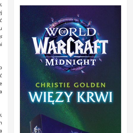
,
j
ć
u
s
i
b
ć
e
a
,
h
a