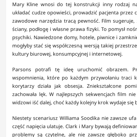
Mary Kline wnosi do tej konstrukcji inny rodzaj 
układać cudze opowieści, prowadzić pacjenta przez ci
zawodowe narzędzia tracą pewność. Film sugeruje, 
ściany, podłogę i własne prawa fizyki. To pomysł noś
psychiki. Nawiedzone domy, hotele, piwnice i zamkn
mogłyby stać się współczesną wersją takiej przestrze
kultury biurowej, konsumpcyjnej i internetowej.
Parsons potrafi tę ideę uruchomić obrazem. Pr
wspomnienia, które po każdym przywołaniu traci k
korytarzy działa jak obsesja. Zniekształcone pomi
zachowała lęk. W najlepszych sekwencjach film n
widzowi iść dalej, choć każdy kolejny krok wydaje się
Niestety scenariusz Williama Soodika nie zawsze uf
część napięcia ulatuje. Clark i Mary bywają definiowan
problemy są czytelne, ale nie zawsze głęboko pr