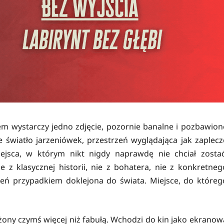
em wystarczy jedno zdjęcie, pozornie banalne i pozbawion
 światło jarzeniówek, przestrzeń wyglądająca jak zaplecz
ejsca, w którym nikt nigdy naprawdę nie chciał zostać
 z klasycznej historii, nie z bohatera, nie z konkretneg
rzeń przypadkiem doklejona do świata. Miejsce, do któreg
żony czymś więcej niż fabułą. Wchodzi do kin jako ekranow