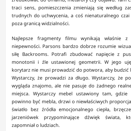
traci sens, pomieszczenia zmieniają się według za
trudnych do uchwycenia, a coś nienaturalnego czai 
poza granicą widzialności.
Najlepsze fragmenty filmu wynikają właśnie z 
niepewności. Parsons bardzo dobrze rozumie wizua
siłę Backrooms. Potrafi zbudować napięcie z pust
monotonii i źle ustawionej geometrii. W jego uję
korytarz nie musi prowadzić do potwora, aby budzić l
Wystarczy, że prowadzi za długo. Wystarczy, że po
wygląda znajomo, ale nie pasuje do żadnego realn
miejsca. Wystarczy mebel ustawiony tam, gdzie 
powinno być mebla, drzwi o niewłaściwych proporcja
światło bez źródła emocjonalnego ciepła, brzęcze
jarzeniówek przypominające dźwięk świata, kt
zapomniał o ludziach.