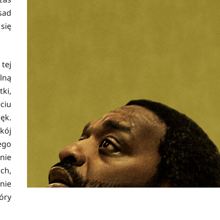
sad
się
tej
lną
ki,
ciu
ęk.
kój
ego
nie
ch,
nie
óry