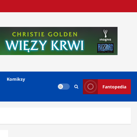
Komiksy
Fantopedia