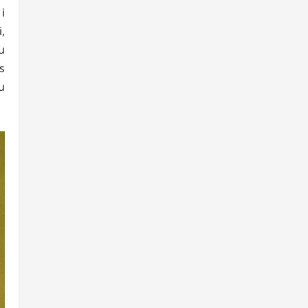
i
,
u
s
u