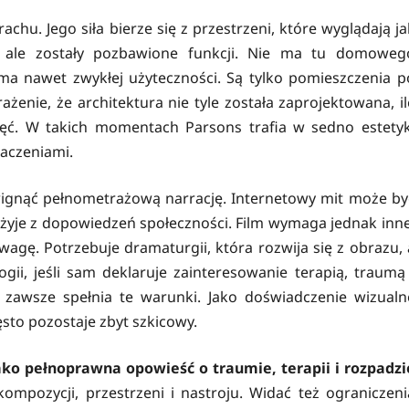
chu. Jego siła bierze się z przestrzeni, które wyglądają ja
ń, ale zostały pozbawione funkcji. Nie ma tu domoweg
ma nawet zwykłej użyteczności. Są tylko pomieszczenia p
ażenie, że architektura nie tyle została zaprojektowana, il
ć. W takich momentach Parsons trafia w sedno estetyk
naczeniami.
wignąć pełnometrażową narrację. Internetowy mit może by
 żyje z dopowiedzeń społeczności. Film wymaga jednak inne
 wagę. Potrzebuje dramaturgii, która rozwija się z obrazu, 
gii, jeśli sam deklaruje zainteresowanie terapią, traumą 
 zawsze spełnia te warunki. Jako doświadczenie wizualn
sto pozostaje zbyt szkicowy.
ako pełnoprawna opowieść o traumie, terapii i rozpadzi
ompozycji, przestrzeni i nastroju. Widać też ograniczeni