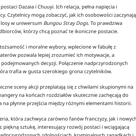
staci Dazaia i Chuuyi. Ich relacja, pełna napięcia i
ący. Czytelnicy mogą zobaczyć, jak ich osobowości zaczynają
łe losy w uniwersum
Bungou Stray Dogs
. To prawdziwa
dbiorców, którzy chcą poznać te ikoniczne postacie.
, tożsamość i moralne wybory, wplecione w fabułę z
haterów pozwala lepiej zrozumieć ich motywacje, a
mi podejmowanych decyzji. Połączenie nadprzyrodzonych
óra trafia w gusta szerokiego grona czytelników.
czne sceny akcji przeplatają się z chwilami skupionymi na
ffhangery na końcach rozdziałów skutecznie zachęcają do
la na płynne przejścia między różnymi elementami historii.
seria, która zachwyca zarówno fanów franczyzy, jak i nowyc
ąc piękną sztukę, interesujący rozwój postaci i wciągającą
o nadprzyrodzonych zdolnościach, kryminalnych zagadkach i