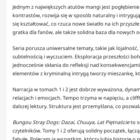
Jednym z największych atutów mangi jest pogłębienie po
kontrastów, rozwija się w sposób naturalny i intryguj
się kształtować, co rzuca nowe światło na ich przysz
gratka dla fanów, ale także solidna baza dla nowych o
Seria porusza uniwersalne tematy, takie jak lojalność
subtelnością i wyczuciem. Eksploracja przeszłości bo
jednocześnie skłania do refleksji nad konsekwencja
elementów z kryminalną intrygą tworzy mieszankę, kt
Narracja w tomach 1 i 2 jest dobrze wyważona, dynami
relacjach i emocjach. Tempo trzyma w napięciu, a cli
dalszej lektury. Struktura jest przemyślana, co pozwa
Bungou Stray Dogs: Dazai, Chuuya, Lat Piętnaście
to 
czytelników. Tomy 1 i 2 oferują solidny początek, łącz
fabułę. Polecam ją wszystkim, którzy lubią historie 