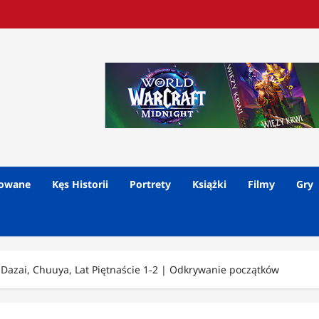
lowane
Kęs Historii
Portrety
Książki
Filmy
Gry
Dazai, Chuuya, Lat Piętnaście 1-2 | Odkrywanie początków