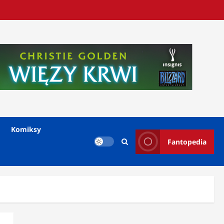
Komiksy
Fantopedia