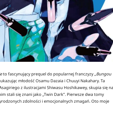
ie
to fascynujący prequel do popularnej franczyzy
„Bungou
ć, ukazując młodość Osamu Dazaia i Chuuyi Nakahary. Ta
Asagiriego z ilustracjami Shiwasu Hoshikawey, skupia się n
im stali się znani jako „Twin Dark”. Pierwsze dwa tomy
zyrodzonych zdolności i emocjonalnych zmagań. Oto moje
.