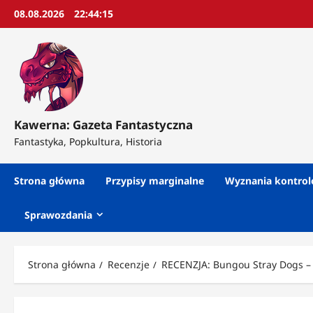
Przejdź
08.08.2026
22:44:17
do
treści
Kawerna: Gazeta Fantastyczna
Fantastyka, Popkultura, Historia
Strona główna
Przypisy marginalne
Wyznania kontro
Sprawozdania
Strona główna
Recenzje
RECENZJA: Bungou Stray Dogs – 