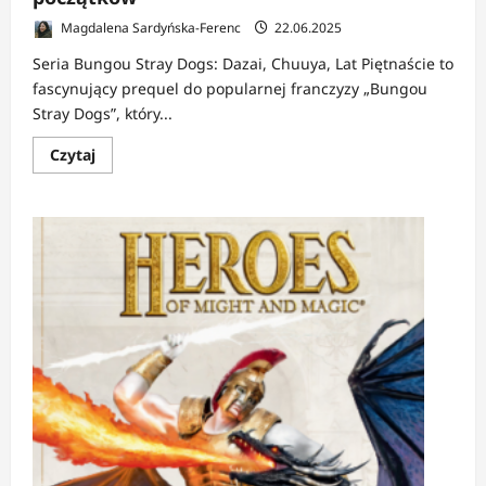
Magdalena Sardyńska-Ferenc
22.06.2025
Seria Bungou Stray Dogs: Dazai, Chuuya, Lat Piętnaście to
fascynujący prequel do popularnej franczyzy „Bungou
Stray Dogs”, który...
Dowiedz
Czytaj
się
więcej
o
RECENZJA:
Bungou
Stray
Dogs
–
Dazai,
Chuuya,
Lat
Piętnaście
1-
2
|
Odkrywanie
początków