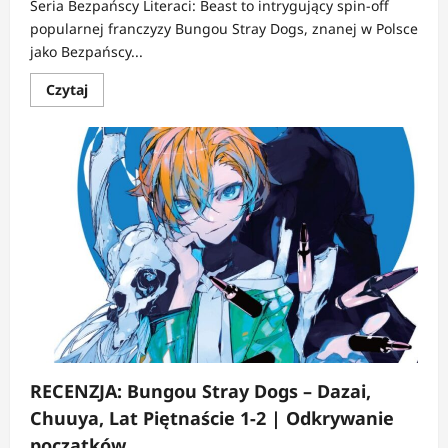
Seria Bezpańscy Literaci: Beast to intrygujący spin-off
popularnej franczyzy Bungou Stray Dogs, znanej w Polsce
jako Bezpańscy...
Dowiedz
Czytaj
się
więcej
o
RECENZJA:
Bungou
Stray
Dogs
Beast
1-
2
|
Eksploracja
wnętrza
bestii
RECENZJA: Bungou Stray Dogs – Dazai,
Chuuya, Lat Piętnaście 1-2 | Odkrywanie
początków