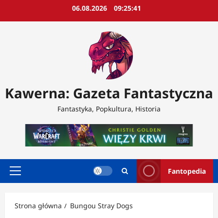
Przejdź
06.08.2026
09:25:43
do
treści
Kawerna: Gazeta Fantastyczna
Fantastyka, Popkultura, Historia
Fantopedia
Menu
główne
Strona główna
Bungou Stray Dogs