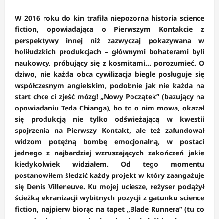
W 2016 roku do kin trafiła niepozorna historia science
fiction, opowiadająca o Pierwszym Kontakcie z
perspektywy innej niż zazwyczaj pokazywana w
holiłudzkich produkcjach – głównymi bohaterami byli
naukowcy, próbujący się z kosmitami… porozumieć. O
dziwo, nie każda obca cywilizacja biegle posługuje się
współczesnym angielskim, podobnie jak nie każda na
start chce ci zjeść mózg! „Nowy Początek” (bazujący na
opowiadaniu Teda Chianga), bo to o nim mowa, okazał
się produkcją nie tylko odświeżającą w kwestii
spojrzenia na Pierwszy Kontakt, ale też zafundował
widzom potężną bombę emocjonalną, w postaci
jednego z najbardziej wzruszających zakończeń jakie
kiedykolwiek widziałem. Od tego momentu
postanowiłem śledzić każdy projekt w który zaangażuje
się Denis Villeneuve. Ku mojej uciesze, reżyser podążył
ścieżką ekranizacji wybitnych pozycji z gatunku science
fiction, najpierw biorąc na tapet „Blade Runnera” (tu co