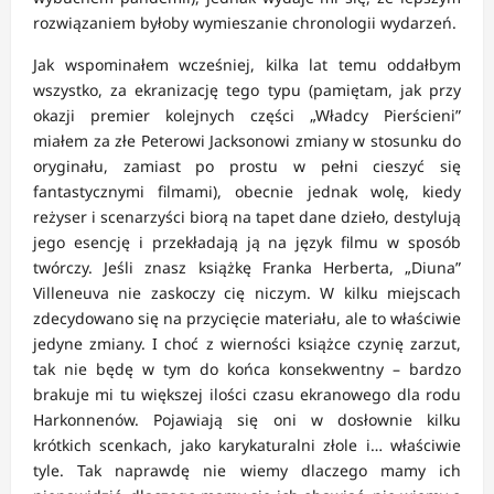
rozwiązaniem byłoby wymieszanie chronologii wydarzeń.
Jak wspominałem wcześniej, kilka lat temu oddałbym
wszystko, za ekranizację tego typu (pamiętam, jak przy
okazji premier kolejnych części „Władcy Pierścieni”
miałem za złe Peterowi Jacksonowi zmiany w stosunku do
oryginału, zamiast po prostu w pełni cieszyć się
fantastycznymi filmami), obecnie jednak wolę, kiedy
reżyser i scenarzyści biorą na tapet dane dzieło, destylują
jego esencję i przekładają ją na język filmu w sposób
twórczy. Jeśli znasz książkę Franka Herberta, „Diuna”
Villeneuva nie zaskoczy cię niczym. W kilku miejscach
zdecydowano się na przycięcie materiału, ale to właściwie
jedyne zmiany. I choć z wierności książce czynię zarzut,
tak nie będę w tym do końca konsekwentny – bardzo
brakuje mi tu większej ilości czasu ekranowego dla rodu
Harkonnenów. Pojawiają się oni w dosłownie kilku
krótkich scenkach, jako karykaturalni złole i… właściwie
tyle. Tak naprawdę nie wiemy dlaczego mamy ich