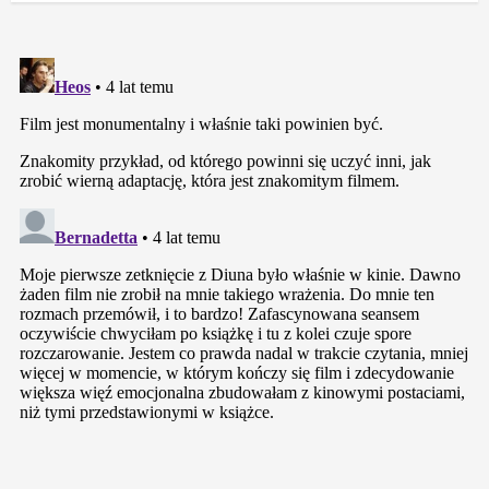
w
p
i
s
y