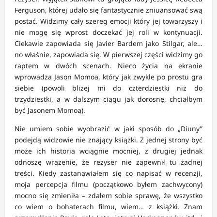
Ferguson, której udało się fantastycznie zniuansować swą
postać. Widzimy cały szereg emocji który jej towarzyszy i
nie mogę się wprost doczekać jej roli w kontynuacji.
Ciekawie zapowiada się Javier Bardem jako Stilgar, ale…
no właśnie, zapowiada się. W pierwszej części widzimy go
raptem w dwóch scenach. Nieco życia na ekranie
wprowadza Jason Momoa, który jak zwykle po prostu gra
siebie (powoli bliżej mi do czterdziestki niż do
trzydziestki, a w dalszym ciągu jak dorosnę, chciałbym
być Jasonem Momoą).
Nie umiem sobie wyobrazić w jaki sposób do „Diuny”
podejdą widzowie nie znający książki. Z jednej strony być
może ich historia wciągnie mocniej, z drugiej jednak
odnoszę wrażenie, że reżyser nie zapewnił tu żadnej
treści. Kiedy zastanawiałem się co napisać w recenzji,
moja percepcja filmu (początkowo byłem zachwycony)
mocno się zmieniła – zdałem sobie sprawę, że wszystko
co wiem o bohaterach filmu, wiem… z książki. Znam