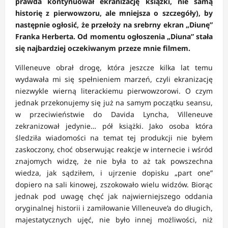
prawda kontynuował ekranizację książki, nie samą
historię z pierwowzoru, ale mniejsza o szczegóły), by
następnie ogłosić, że przełoży na srebrny ekran „Diunę”
Franka Herberta. Od momentu ogłoszenia „Diuna” stała
się najbardziej oczekiwanym przeze mnie filmem.
Villeneuve obrał drogę, która jeszcze kilka lat temu
wydawała mi się spełnieniem marzeń, czyli ekranizację
niezwykle wierną literackiemu pierwowzorowi. O czym
jednak przekonujemy się już na samym początku seansu,
w przeciwieństwie do Davida Lyncha, Villeneuve
zekranizował jedynie… pół książki. Jako osoba która
śledziła wiadomości na temat tej produkcji nie byłem
zaskoczony, choć obserwując reakcje w internecie i wśród
znajomych widzę, że nie była to aż tak powszechna
wiedza, jak sądziłem, i ujrzenie dopisku „part one”
dopiero na sali kinowej, zszokowało wielu widzów. Biorąc
jednak pod uwagę chęć jak najwierniejszego oddania
oryginalnej historii i zamiłowanie Villeneuve’a do długich,
majestatycznych ujęć, nie było innej możliwości, niż