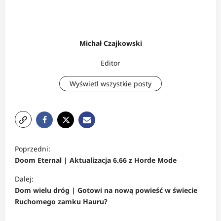
Michał Czajkowski
Editor
Wyświetl wszystkie posty
Z
Poprzedni:
o
Doom Eternal | Aktualizacja 6.66 z Horde Mode
b
Dalej:
a
Dom wielu dróg | Gotowi na nową powieść w świecie
c
Ruchomego zamku Hauru?
z