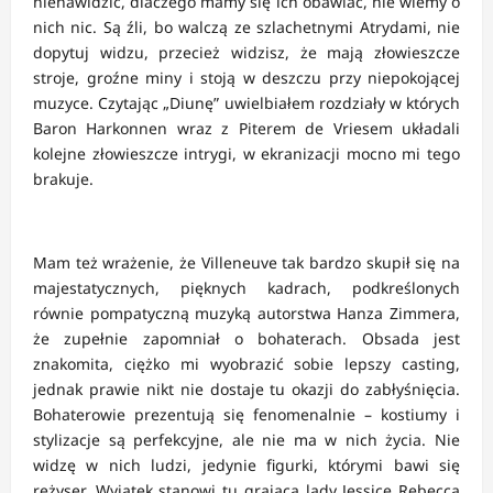
nienawidzić, dlaczego mamy się ich obawiać, nie wiemy o
nich nic. Są źli, bo walczą ze szlachetnymi Atrydami, nie
dopytuj widzu, przecież widzisz, że mają złowieszcze
stroje, groźne miny i stoją w deszczu przy niepokojącej
muzyce. Czytając „Diunę” uwielbiałem rozdziały w których
Baron Harkonnen wraz z Piterem de Vriesem układali
kolejne złowieszcze intrygi, w ekranizacji mocno mi tego
brakuje.
Mam też wrażenie, że Villeneuve tak bardzo skupił się na
majestatycznych, pięknych kadrach, podkreślonych
równie pompatyczną muzyką autorstwa Hanza Zimmera,
że zupełnie zapomniał o bohaterach. Obsada jest
znakomita, ciężko mi wyobrazić sobie lepszy casting,
jednak prawie nikt nie dostaje tu okazji do zabłyśnięcia.
Bohaterowie prezentują się fenomenalnie – kostiumy i
stylizacje są perfekcyjne, ale nie ma w nich życia. Nie
widzę w nich ludzi, jedynie figurki, którymi bawi się
reżyser. Wyjątek stanowi tu grająca lady Jessicę Rebecca