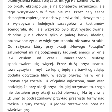
przemyślenia Paula, rolę Leto, intrygi Harkonnenów, itd., i
po prostu ekstrapoluję je na bohaterów ekranizacji, ale
tego wszystkiego w filmie nie ma! Przez cały seans
chłonąłem zapierające dech w piersi widoki, cieszyłem się
z wyłapywania kolejnych szczegółów z kostiumów,
scenografii, itd., ale wszystko było zbyt wystudiowane,
chłodne (i nie chodzi tylko o paletę barw), idealne,
pozbawione życia w większym stopniu niż sama Arrakis.
Od reżysera który przy okazji „Nowego Początku”
zafundował mi najpotężniejszy ładunek emocji w kinie
jaki czułem od czasu umierającego Mufasy,
spodziewałem się więcej. Przez dużą część seansu
towarzyszyła mi myśl, że lepiej będę się bawił oglądając
dodatki dotyczące filmu w edycji blu-ray, niż w kinie.
Kontynuacja została już oficjalnie ogłoszona, mam więc
nadzieję, że przy okazji części drugiej otrzymam to, czego
nie dostałem przy okazji części pierwszej. Na tę chwilę
„Diuna” to podręcznikowy przykład przerostu formy nad
treścią. Figury zostały już jednak rozstawione, pora na
właściwą grę.