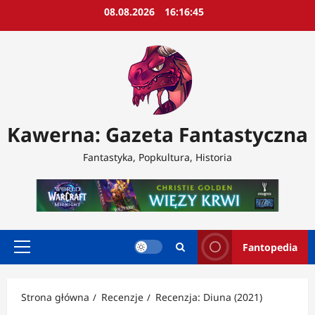
Przejdź
08.08.2026
16:16:47
do
treści
Kawerna: Gazeta Fantastyczna
Fantastyka, Popkultura, Historia
Fantopedia
Menu
główne
Strona główna
Recenzje
Recenzja: Diuna (2021)