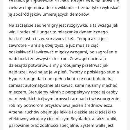
co łatwo je zignorować. Szkoda, bo gdzieś w tle unosi się
ciekawa tajemnica do rozwikłania – trzeba tylko wyłuskać
ją spośród jęków umierających demonów.
Na szczęście sednem gry jest rozgrywka, a ta wciąga jak
wir. Hordes of Hunger to mieszanka dynamicznego
hack’n’slasha i tzw. survivors-like’a. Tempo akcji jest
zawrotne – ani się obejrzysz, a już musisz ciąć,
odskakiwać i lawirować między wrogami, bo zagrożenie
nadchodzi ze wszystkich stron. Zewsząd nacierają
dziesiątki potworów, a my próbujemy przetrwać jak
najdłużej, wycinając je w pień. Twórcy z polskiego studia
Hyperstrange dali nam pełną kontrolę nad bohaterką –
zamiast automatycznie atakować, sami musimy machać
mieczem. Sterujemy Mirah z perspektywy trzeciej osoby
na niewielkich trójwymiarowych arenach i własnoręcznie
robimy potworom przysłowiową jesień średniowiecza.
Arsenał ruchów obejmuje lekkie i ciężkie ataki (ciężki to
efektowny wirujący cios niczym Beyblade), a także uniki,
parowanie oraz zdolności specjalne. System walki jest