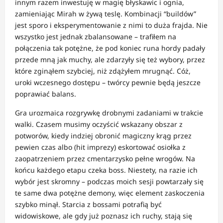
innym razem inwestuję w magię błyskawic i ognia,
zamieniając Mirah w żywą teslę. Kombinacji “buildów”
jest sporo i eksperymentowanie z nimi to duża frajda. Nie
wszystko jest jednak zbalansowane – trafiłem na
połączenia tak potężne, że pod koniec runa hordy padały
przede mną jak muchy, ale zdarzyły się też wybory, przez
które zginąłem szybciej, niż zdążyłem mrugnąć. Cóż,
uroki wczesnego dostępu – twórcy pewnie będą jeszcze
poprawiać balans.
Gra urozmaica rozgrywkę drobnymi zadaniami w trakcie
walki. Czasem musimy oczyścić wskazany obszar z
potworów, kiedy indziej obronić magiczny krąg przez
pewien czas albo (hit imprezy) eskortować osiołka z
zaopatrzeniem przez cmentarzysko pełne wrogów. Na
końcu każdego etapu czeka boss. Niestety, na razie ich
wybór jest skromny – podczas moich sesji powtarzały się
te same dwa potężne demony, więc element zaskoczenia
szybko minął. Starcia z bossami potrafią być
widowiskowe, ale gdy już poznasz ich ruchy, stają się