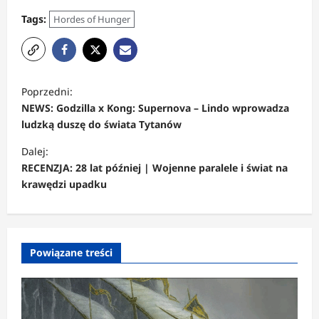
Tags:
Hordes of Hunger
Z
Poprzedni:
o
NEWS: Godzilla x Kong: Supernova – Lindo wprowadza
b
ludzką duszę do świata Tytanów
a
Dalej:
c
RECENZJA: 28 lat później | Wojenne paralele i świat na
krawędzi upadku
z
w
p
Powiązane treści
i
s
y