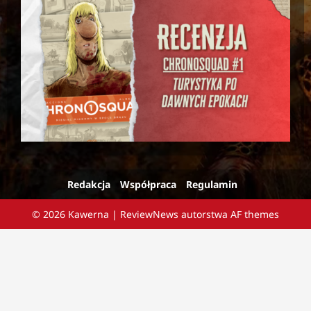
Redakcja
Współpraca
Regulamin
© 2026 Kawerna
|
ReviewNews
autorstwa AF themes