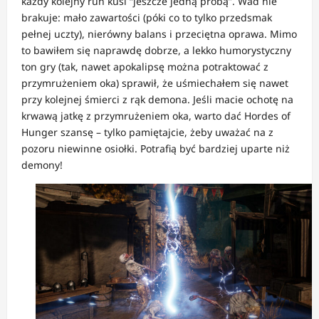
każdy kolejny run kusi “jeszcze jedną próbą”. Wad nie
brakuje: mało zawartości (póki co to tylko przedsmak
pełnej uczty), nierówny balans i przeciętna oprawa. Mimo
to bawiłem się naprawdę dobrze, a lekko humorystyczny
ton gry (tak, nawet apokalipsę można potraktować z
przymrużeniem oka) sprawił, że uśmiechałem się nawet
przy kolejnej śmierci z rąk demona. Jeśli macie ochotę na
krwawą jatkę z przymrużeniem oka, warto dać Hordes of
Hunger szansę – tylko pamiętajcie, żeby uważać na z
pozoru niewinne osiołki. Potrafią być bardziej uparte niż
demony!