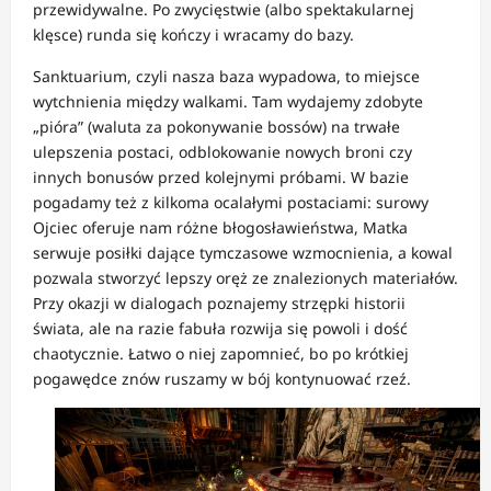
przewidywalne. Po zwycięstwie (albo spektakularnej
klęsce) runda się kończy i wracamy do bazy.
Sanktuarium, czyli nasza baza wypadowa, to miejsce
wytchnienia między walkami. Tam wydajemy zdobyte
„pióra” (waluta za pokonywanie bossów) na trwałe
ulepszenia postaci, odblokowanie nowych broni czy
innych bonusów przed kolejnymi próbami. W bazie
pogadamy też z kilkoma ocalałymi postaciami: surowy
Ojciec oferuje nam różne błogosławieństwa, Matka
serwuje posiłki dające tymczasowe wzmocnienia, a kowal
pozwala stworzyć lepszy oręż ze znalezionych materiałów.
Przy okazji w dialogach poznajemy strzępki historii
świata, ale na razie fabuła rozwija się powoli i dość
chaotycznie. Łatwo o niej zapomnieć, bo po krótkiej
pogawędce znów ruszamy w bój kontynuować rzeź.