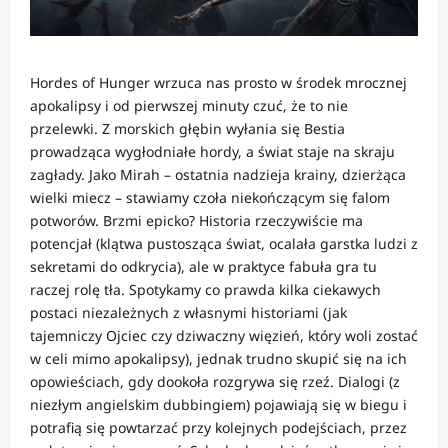
Hordes of Hunger wrzuca nas prosto w środek mrocznej
apokalipsy i od pierwszej minuty czuć, że to nie
przelewki. Z morskich głębin wyłania się Bestia
prowadząca wygłodniałe hordy, a świat staje na skraju
zagłady. Jako Mirah – ostatnia nadzieja krainy, dzierżąca
wielki miecz – stawiamy czoła niekończącym się falom
potworów. Brzmi epicko? Historia rzeczywiście ma
potencjał (klątwa pustosząca świat, ocalała garstka ludzi z
sekretami do odkrycia), ale w praktyce fabuła gra tu
raczej rolę tła. Spotykamy co prawda kilka ciekawych
postaci niezależnych z własnymi historiami (jak
tajemniczy Ojciec czy dziwaczny więzień, który woli zostać
w celi mimo apokalipsy), jednak trudno skupić się na ich
opowieściach, gdy dookoła rozgrywa się rzeź. Dialogi (z
niezłym angielskim dubbingiem) pojawiają się w biegu i
potrafią się powtarzać przy kolejnych podejściach, przez