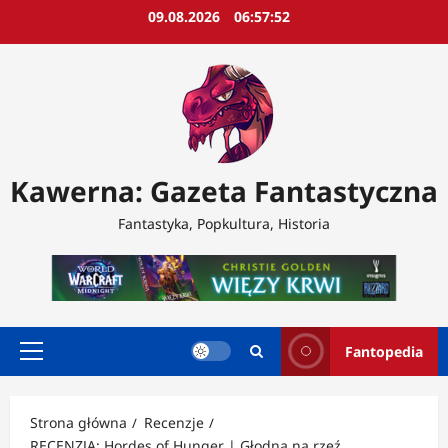
Przejdź
09.08.2026
06:57:54
do
treści
Kawerna: Gazeta Fantastyczna
Fantastyka, Popkultura, Historia
Fantopedia
Menu
główne
Strona główna
Recenzje
RECENZJA: Hordes of Hunger | Głodna na rzeź