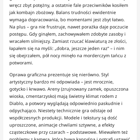
wręcz zbyt potężny, a ostatnie fale przeciwników kosiłem
jak kombajn zbożowy. Balans trudności ewidentnie
wymaga dopracowania, bo momentami jest zbyt łatwo.
Na plus – gra nie frustruje, nawet porażka daje poczucie
postępu. Gdy ginąłem, zachowywałem zdobyte zasoby i
wracałem silniejszy. Zamiast rzucać klawiaturą ze złości,
łapałem się na myśli: „dobra, jeszcze jeden raz” – i nim
się obejrzałem, pół nocy minęło na morderczym tańcu z
potworami.
Oprawa graficzna prezentuje się nierówno. Styl
artystyczny bardzo mi odpowiada – jest mrocznie,
gotycko i krwawo. Areny (zrujnowany zamek, opuszczona
wioska, cmentarzysko) mają świetny klimat rodem z
Diablo, a potwory wyglądają odpowiednio paskudnie i
odpychająco. Niestety technicznie gra odstaje od
współczesnych produkcji. Modele i tekstury są dość
uproszczone, animacje chwilami sztywne, a efekty
cząsteczkowe przy czarach – podstawowe. Miewałem też
problemy z kamerą, która bywa kapryśna i potrafi ustawić