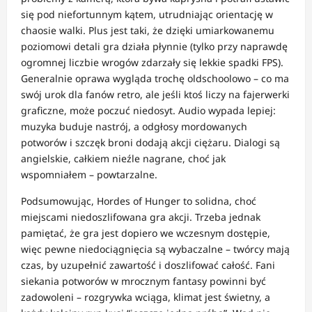
się pod niefortunnym kątem, utrudniając orientację w
chaosie walki. Plus jest taki, że dzięki umiarkowanemu
poziomowi detali gra działa płynnie (tylko przy naprawdę
ogromnej liczbie wrogów zdarzały się lekkie spadki FPS).
Generalnie oprawa wygląda trochę oldschoolowo – co ma
swój urok dla fanów retro, ale jeśli ktoś liczy na fajerwerki
graficzne, może poczuć niedosyt. Audio wypada lepiej:
muzyka buduje nastrój, a odgłosy mordowanych
potworów i szczęk broni dodają akcji ciężaru. Dialogi są
angielskie, całkiem nieźle nagrane, choć jak
wspomniałem – powtarzalne.
Podsumowując, Hordes of Hunger to solidna, choć
miejscami niedoszlifowana gra akcji. Trzeba jednak
pamiętać, że gra jest dopiero we wczesnym dostępie,
więc pewne niedociągnięcia są wybaczalne – twórcy mają
czas, by uzupełnić zawartość i doszlifować całość. Fani
siekania potworów w mrocznym fantasy powinni być
zadowoleni – rozgrywka wciąga, klimat jest świetny, a