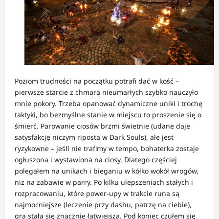
Poziom trudności na początku potrafi dać w kość –
pierwsze starcie z chmarą nieumarłych szybko nauczyło
mnie pokory. Trzeba opanować dynamiczne uniki i trochę
taktyki, bo bezmyślne stanie w miejscu to proszenie się o
śmierć. Parowanie ciosów brzmi świetnie (udane daje
satysfakcję niczym riposta w Dark Souls), ale jest
ryzykowne – jeśli nie trafimy w tempo, bohaterka zostaje
ogłuszona i wystawiona na ciosy. Dlatego częściej
polegałem na unikach i bieganiu w kółko wokół wrogów,
niż na zabawie w parry. Po kilku ulepszeniach stałych i
rozpracowaniu, które power-upy w trakcie runa są
najmocniejsze (leczenie przy dashu, patrzę na ciebie),
gra stała się znacznie łatwiejsza. Pod koniec czułem się