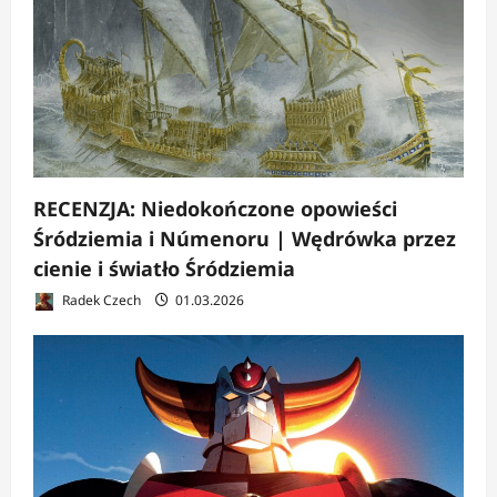
RECENZJA: Niedokończone opowieści
Śródziemia i Númenoru | Wędrówka przez
cienie i światło Śródziemia
Radek Czech
01.03.2026