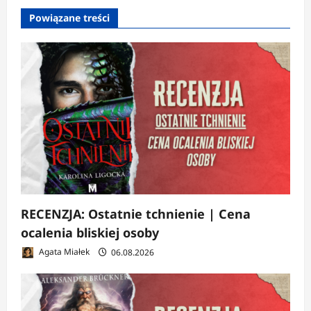
w
Powiązane treści
p
i
s
y
RECENZJA: Ostatnie tchnienie | Cena
ocalenia bliskiej osoby
Agata Miałek
06.08.2026