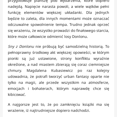
przygotowuje planszę pod wydarzenia, które dopiero
nadejdą. Napięcie narasta powoli, a wiele wątków pełni
funkcję elementów większej układanki. Dla jednych
będzie to zaleta, dla innych momentami może oznaczać
odczuwalne spowolnienie tempa. Trudno jednak oprzeć
się wrażeniu, że wszystko prowadzi do finałowego starcia,
które może całkowicie odmienić losy Donlonu.
Sny z Donlonu
nie próbują być samodzielną historią. To
pełnoprawny środkowy akt większej opowieści, w którym
pionki są już ustawione, strony konfliktu wyraźnie
określone, a nad miastem zbierają się coraz ciemniejsze
chmury. Magdalena Kubasiewicz po raz kolejny
udowadnia, że potrafi tworzyć urban fantasy oparte nie
tylko na magii, ale przede wszystkim na atmosferze,
emocjach i bohaterach, którym naprawdę chce się
kibicować.
A najgorsze jest to, że po zamknięciu książki ma się
wrażenie, iż najtrudniejsze dopiero nadchodzi.