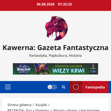
Przejdź
06.08.2026
01:32:35
do
treści
Kawerna: Gazeta Fantastyczna
Fantastyka, Popkultura, Historia
Fantopedia
Menu
główne
Strona główna
Książki
RECENZJA: Sny z Donlonu | Miasto utkane z koszmarów