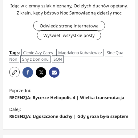
Idąc w ciemny szlak nieznany, Od złych duchów opętany,
Z krain, kędy bóstwo Noc Samowładną dzierży moc
Odwiedź stronę internetową
Wyświetl wszystkie posty
Tags:
Cienie Avy Carey
Magdalena Kubasiewicz
Sine Qua
Non
Sny z Donlonu
SQN
Z
Poprzedni:
o
RECENZJA: Rycerze Heliopolis 4 | Wielka transmutacja
b
Dalej:
a
RECENZJA: Ugoszczone duchy | Gdy groza była szeptem
c
z