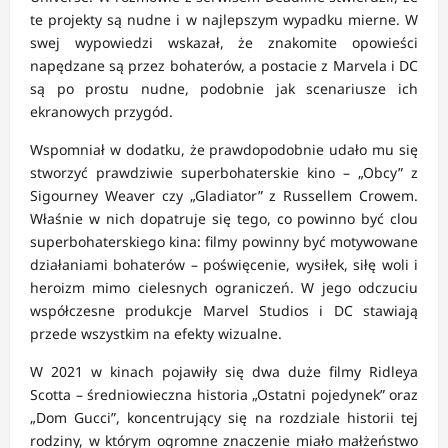
te projekty są nudne i w najlepszym wypadku mierne. W
swej wypowiedzi wskazał, że znakomite opowieści
napędzane są przez bohaterów, a postacie z Marvela i DC
są po prostu nudne, podobnie jak scenariusze ich
ekranowych przygód.
Wspomniał w dodatku, że prawdopodobnie udało mu się
stworzyć prawdziwie superbohaterskie kino – „Obcy” z
Sigourney Weaver czy „Gladiator” z Russellem Crowem.
Właśnie w nich dopatruje się tego, co powinno być clou
superbohaterskiego kina: filmy powinny być motywowane
działaniami bohaterów – poświęcenie, wysiłek, siłę woli i
heroizm mimo cielesnych ograniczeń. W jego odczuciu
współczesne produkcje Marvel Studios i DC stawiają
przede wszystkim na efekty wizualne.
W 2021 w kinach pojawiły się dwa duże filmy Ridleya
Scotta – średniowieczna historia „Ostatni pojedynek” oraz
„Dom Gucci”, koncentrujący się na rozdziale historii tej
rodziny, w którym ogromne znaczenie miało małżeństwo