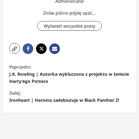
Administrator
Znów późno pójdę spać...
Wyświetl wszystkie posty
Z
Poprzedni:
o
J.K. Rowling | Autorka wykluczona z projektu w świecie
b
Harry’ego Pottera
a
Dalej:
c
Ironheart | Heroina zadebiutuje w Black Panther 2!
z
w
p