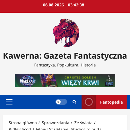
Przejdź
06.08.2026
03:42:40
do
treści
Kawerna: Gazeta Fantastyczna
Fantastyka, Popkultura, Historia
Fantopedia
Menu
główne
Strona główna
Sprawozdania
Ze świata
Ridley Scott | Filmy DC i Marvel Studios to nuda