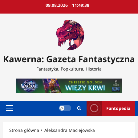
Przejdź
09.08.2026
11:49:39
do
treści
Kawerna: Gazeta Fantastyczna
Fantastyka, Popkultura, Historia
Fantopedia
Menu
główne
Strona główna
Aleksandra Maciejowska