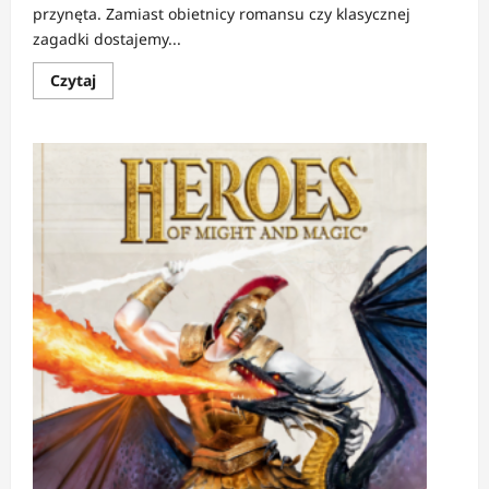
przynęta. Zamiast obietnicy romansu czy klasycznej
zagadki dostajemy...
Dowiedz
Czytaj
się
więcej
o
RECENZJA:
Kto
zabije
Georgię
Morgan?
|
Między
ślubem
a
zbrodnią