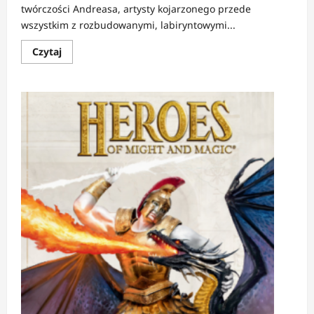
twórczości Andreasa, artysty kojarzonego przede
wszystkim z rozbudowanymi, labiryntowymi...
Dowiedz
Czytaj
się
więcej
o
RECENZJA:
Pośmiertne
objawienia
|
Pomiędzy
cieniem
a
pamięcią