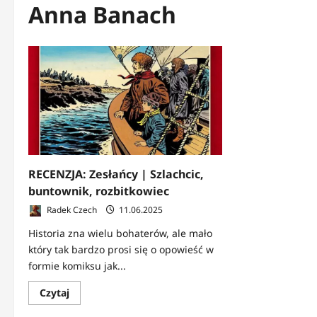
Anna Banach
RECENZJA: Zesłańcy | Szlachcic,
buntownik, rozbitkowiec
Radek Czech
11.06.2025
Historia zna wielu bohaterów, ale mało
który tak bardzo prosi się o opowieść w
formie komiksu jak...
Dowiedz
Czytaj
się
więcej