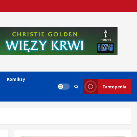
Komiksy
Fantopedia