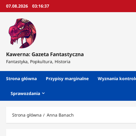
Przejdź
07.08.2026
03:16:38
do
treści
Kawerna: Gazeta Fantastyczna
Fantastyka, Popkultura, Historia
Strona główna
Przypisy marginalne
Wyznania kontro
Sprawozdania
Strona główna
Anna Banach