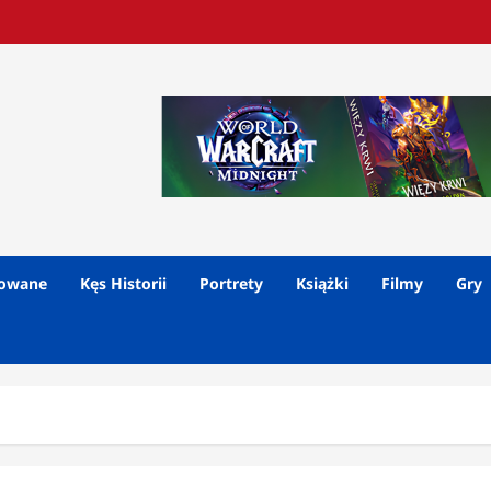
lowane
Kęs Historii
Portrety
Książki
Filmy
Gry