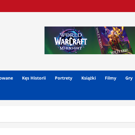
lowane
Kęs Historii
Portrety
Książki
Filmy
Gry