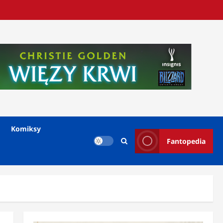
Komiksy
Fantopedia