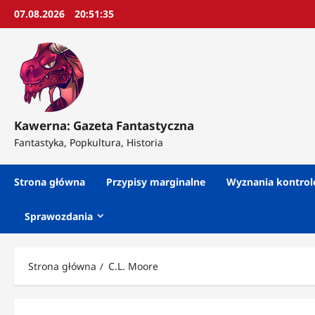
Przejdź
07.08.2026
20:51:37
do
treści
Kawerna: Gazeta Fantastyczna
Fantastyka, Popkultura, Historia
Strona główna
Przypisy marginalne
Wyznania kontro
Sprawozdania
Strona główna
C.L. Moore