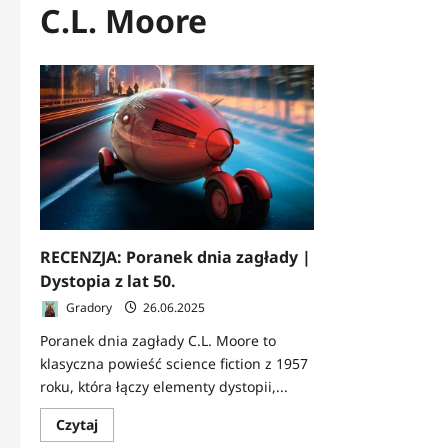
C.L. Moore
RECENZJA: Poranek dnia zagłady |
Dystopia z lat 50.
Gradory
26.06.2025
Poranek dnia zagłady C.L. Moore to
klasyczna powieść science fiction z 1957
roku, która łączy elementy dystopii,...
Dowiedz
Czytaj
się