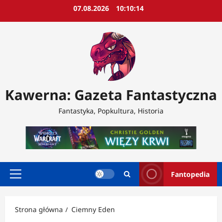
Przejdź
07.08.2026
10:10:16
do
treści
Kawerna: Gazeta Fantastyczna
Fantastyka, Popkultura, Historia
Fantopedia
Menu
główne
Strona główna
Ciemny Eden