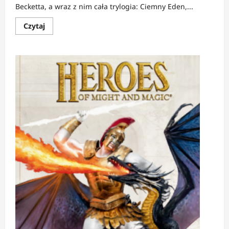
Becketta, a wraz z nim cała trylogia: Ciemny Eden,...
Dowiedz
Czytaj
się
więcej
o
PREMIERA:
Ciemny
Eden
|
Kiedy
mit
staje
się
historią,
a
historia
religią