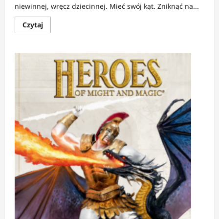
niewinnej, wręcz dziecinnej. Mieć swój kąt. Zniknąć na...
Dowiedz
Czytaj
się
więcej
o
RECENZJA:
Czasem
|
Ucieczka,
która
pożera
człowieka