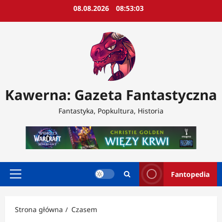
Przejdź
08.08.2026
08:53:05
do
treści
Kawerna: Gazeta Fantastyczna
Fantastyka, Popkultura, Historia
Fantopedia
Menu
główne
Strona główna
Czasem