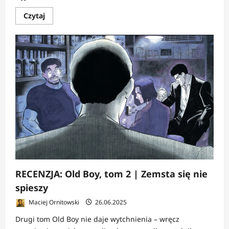
Dowiedz
Czytaj
się
więcej
o
RECENZJA:
Old
Boy
3
|
Supeł
zaciska
się
coraz
wolniej
RECENZJA: Old Boy, tom 2 | Zemsta się nie
spieszy
Maciej Ornitowski
26.06.2025
Drugi tom Old Boy nie daje wytchnienia – wręcz