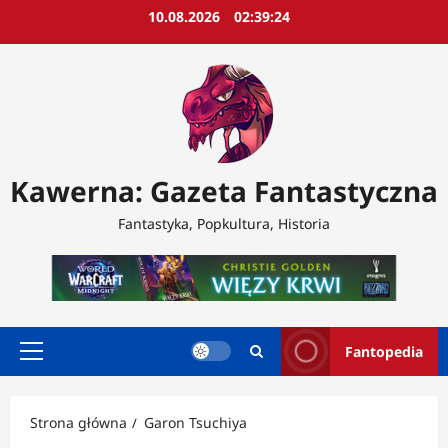
Przejdź
10.08.2026
02:39:26
do
treści
Kawerna: Gazeta Fantastyczna
Fantastyka, Popkultura, Historia
Fantopedia
Menu
główne
Strona główna
Garon Tsuchiya