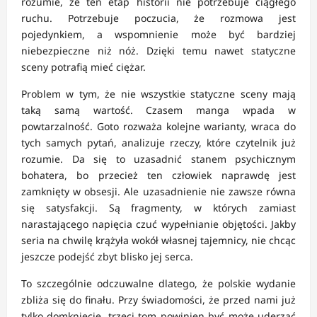
rozumie, że ten etap historii nie potrzebuje ciągłego
ruchu. Potrzebuje poczucia, że rozmowa jest
pojedynkiem, a wspomnienie może być bardziej
niebezpieczne niż nóż. Dzięki temu nawet statyczne
sceny potrafią mieć ciężar.
Problem w tym, że nie wszystkie statyczne sceny mają
taką samą wartość. Czasem manga wpada w
powtarzalność. Goto rozważa kolejne warianty, wraca do
tych samych pytań, analizuje rzeczy, które czytelnik już
rozumie. Da się to uzasadnić stanem psychicznym
bohatera, bo przecież ten człowiek naprawdę jest
zamknięty w obsesji. Ale uzasadnienie nie zawsze równa
się satysfakcji. Są fragmenty, w których zamiast
narastającego napięcia czuć wypełnianie objętości. Jakby
seria na chwilę krążyła wokół własnej tajemnicy, nie chcąc
jeszcze podejść zbyt blisko jej serca.
To szczególnie odczuwalne dlatego, że polskie wydanie
zbliża się do finału. Przy świadomości, że przed nami już
tylko domknięcie, trzeci tom powinien być może uderzać