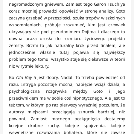
nagromadzonym gniewem. Zamiast tego Garon Tsuchiya
coraz mocniej prowadzi opowieść w stronę analizy. Goto
zaczyna grzebać w przeszłości, szuka tropów w szkolnych
wspomnieniach, próbuje zrozumieć, kim jest człowiek
ukrywający się pod pseudonimem Dojima i dlaczego ta
dawna uraza urosła do rozmiaru życiowego projektu
zemsty. Brzmi to jak naturalny krok przed finałem, ale
jednocześnie właśnie tutaj pojawia się największy
problem tego tomu: wszystko staje się ciekawsze w teorii
niż w rytmie lektury.
Bo
Old Boy 3
jest dobry. Nadal. To trzeba powiedzieć od
razu. Intryga pozostaje mocna, napięcie wciąż działa, a
psychologiczna rozgrywka między Goto i jego
przeciwnikiem ma w sobie coś hipnotycznego. Ale jest to
też tom, w którym po raz pierwszy wyraźniej poczułem, że
autorzy miejscami przeciągają sznurek bardziej, niż
powinni. Zamiast mocnego pociągnięcia dostajemy
kolejne drobne ruchy, kolejne spojrzenia, kolejne
wewnętrzne rozważania bohatera, które nie zawsze