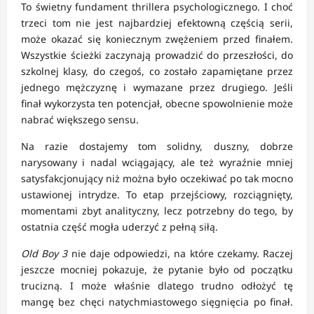
To świetny fundament thrillera psychologicznego. I choć
trzeci tom nie jest najbardziej efektowną częścią serii,
może okazać się koniecznym zwężeniem przed finałem.
Wszystkie ścieżki zaczynają prowadzić do przeszłości, do
szkolnej klasy, do czegoś, co zostało zapamiętane przez
jednego mężczyznę i wymazane przez drugiego. Jeśli
finał wykorzysta ten potencjał, obecne spowolnienie może
nabrać większego sensu.
Na razie dostajemy tom solidny, duszny, dobrze
narysowany i nadal wciągający, ale też wyraźnie mniej
satysfakcjonujący niż można było oczekiwać po tak mocno
ustawionej intrydze. To etap przejściowy, rozciągnięty,
momentami zbyt analityczny, lecz potrzebny do tego, by
ostatnia część mogła uderzyć z pełną siłą.
Old Boy 3
nie daje odpowiedzi, na które czekamy. Raczej
jeszcze mocniej pokazuje, że pytanie było od początku
trucizną. I może właśnie dlatego trudno odłożyć tę
mangę bez chęci natychmiastowego sięgnięcia po finał.