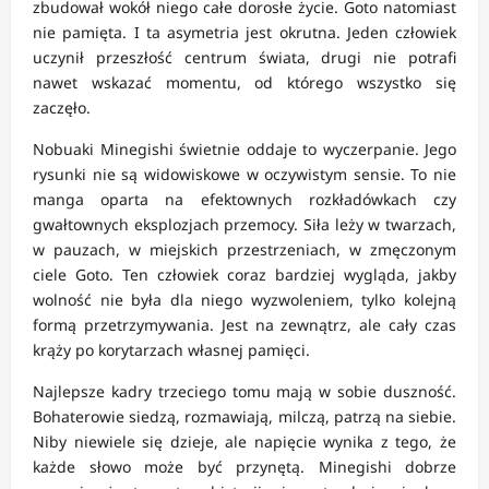
zbudował wokół niego całe dorosłe życie. Goto natomiast
nie pamięta. I ta asymetria jest okrutna. Jeden człowiek
uczynił przeszłość centrum świata, drugi nie potrafi
nawet wskazać momentu, od którego wszystko się
zaczęło.
Nobuaki Minegishi świetnie oddaje to wyczerpanie. Jego
rysunki nie są widowiskowe w oczywistym sensie. To nie
manga oparta na efektownych rozkładówkach czy
gwałtownych eksplozjach przemocy. Siła leży w twarzach,
w pauzach, w miejskich przestrzeniach, w zmęczonym
ciele Goto. Ten człowiek coraz bardziej wygląda, jakby
wolność nie była dla niego wyzwoleniem, tylko kolejną
formą przetrzymywania. Jest na zewnątrz, ale cały czas
krąży po korytarzach własnej pamięci.
Najlepsze kadry trzeciego tomu mają w sobie duszność.
Bohaterowie siedzą, rozmawiają, milczą, patrzą na siebie.
Niby niewiele się dzieje, ale napięcie wynika z tego, że
każde słowo może być przynętą. Minegishi dobrze