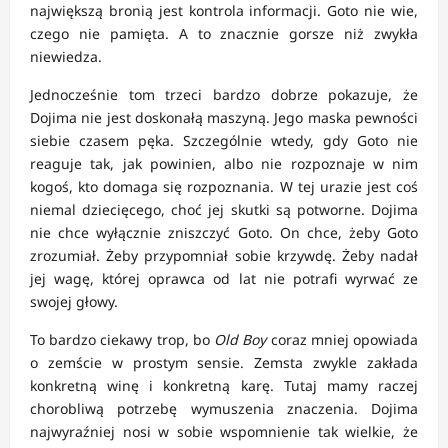
największą bronią jest kontrola informacji. Goto nie wie,
czego nie pamięta. A to znacznie gorsze niż zwykła
niewiedza.
Jednocześnie tom trzeci bardzo dobrze pokazuje, że
Dojima nie jest doskonałą maszyną. Jego maska pewności
siebie czasem pęka. Szczególnie wtedy, gdy Goto nie
reaguje tak, jak powinien, albo nie rozpoznaje w nim
kogoś, kto domaga się rozpoznania. W tej urazie jest coś
niemal dziecięcego, choć jej skutki są potworne. Dojima
nie chce wyłącznie zniszczyć Goto. On chce, żeby Goto
zrozumiał. Żeby przypomniał sobie krzywdę. Żeby nadał
jej wagę, której oprawca od lat nie potrafi wyrwać ze
swojej głowy.
To bardzo ciekawy trop, bo
Old Boy
coraz mniej opowiada
o zemście w prostym sensie. Zemsta zwykle zakłada
konkretną winę i konkretną karę. Tutaj mamy raczej
chorobliwą potrzebę wymuszenia znaczenia. Dojima
najwyraźniej nosi w sobie wspomnienie tak wielkie, że