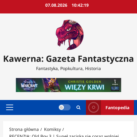
Przejdź
07.08.2026
10:42:21
do
treści
Kawerna: Gazeta Fantastyczna
Fantastyka, Popkultura, Historia
Fantopedia
Menu
główne
Strona główna
Komiksy
RECENZJA: Old Boy 3 | Supeł zaciska się coraz wolniej