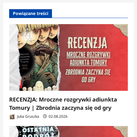
w
p
Powiązane treści
i
s
y
RECENZJA: Mroczne rozgrywki adiunkta
Tomury | Zbrodnia zaczyna się od gry
Julia Gruszka
02.08.2026