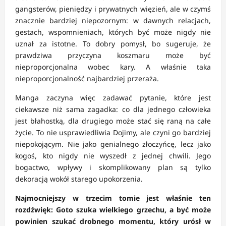
gangsterów, pieniędzy i prywatnych więzień, ale w czymś
znacznie bardziej niepozornym: w dawnych relacjach,
gestach, wspomnieniach, których być może nigdy nie
uznał za istotne. To dobry pomysł, bo sugeruje, że
prawdziwa przyczyna koszmaru może być
nieproporcjonalna wobec kary. A właśnie taka
nieproporcjonalność najbardziej przeraża.
Manga zaczyna więc zadawać pytanie, które jest
ciekawsze niż sama zagadka: co dla jednego człowieka
jest błahostką, dla drugiego może stać się raną na całe
życie. To nie usprawiedliwia Dojimy, ale czyni go bardziej
niepokojącym. Nie jako genialnego złoczyńcę, lecz jako
kogoś, kto nigdy nie wyszedł z jednej chwili. Jego
bogactwo, wpływy i skomplikowany plan są tylko
dekoracją wokół starego upokorzenia.
Najmocniejszy w trzecim tomie jest właśnie ten
rozdźwięk: Goto szuka wielkiego grzechu, a być może
powinien szukać drobnego momentu, który urósł w