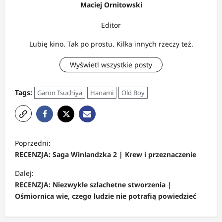
Maciej Ornitowski
Editor
Lubię kino. Tak po prostu. Kilka innych rzeczy też.
Wyświetl wszystkie posty
Tags:
Garon Tsuchiya
Hanami
Old Boy
Z
Poprzedni:
o
RECENZJA: Saga Winlandzka 2 | Krew i przeznaczenie
b
Dalej:
a
RECENZJA: Niezwykle szlachetne stworzenia |
c
Ośmiornica wie, czego ludzie nie potrafią powiedzieć
z