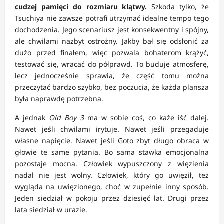
cudzej pamięci do rozmiaru klątwy.
Szkoda tylko, że
Tsuchiya nie zawsze potrafi utrzymać idealne tempo tego
dochodzenia. Jego scenariusz jest konsekwentny i spójny,
ale chwilami nazbyt ostrożny. Jakby bał się odsłonić za
dużo przed finałem, więc pozwala bohaterom krążyć,
testować się, wracać do półprawd. To buduje atmosferę,
lecz jednocześnie sprawia, że część tomu można
przeczytać bardzo szybko, bez poczucia, że każda plansza
była naprawdę potrzebna.
A jednak
Old Boy 3
ma w sobie coś, co każe iść dalej.
Nawet jeśli chwilami irytuje. Nawet jeśli przegaduje
własne napięcie. Nawet jeśli Goto zbyt długo obraca w
głowie te same pytania. Bo sama stawka emocjonalna
pozostaje mocna. Człowiek wypuszczony z więzienia
nadal nie jest wolny. Człowiek, który go uwięził, też
wygląda na uwięzionego, choć w zupełnie inny sposób.
Jeden siedział w pokoju przez dziesięć lat. Drugi przez
lata siedział w urazie.