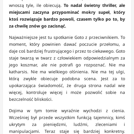
wnoszą tyle, ile obiecują.
To nadal świetny thriller, ale
miejscami zaczyna przypominać mokry supeł, który
ktoś rozwiązuje bardzo powoli, czasem tylko po to, by
za chwilę znów go zacisnąć.
Najważniejsze jest tu spotkanie Goto z przeciwnikiem. To
moment, który powinien dawać poczucie przełomu, a
daje coś bardziej frustrującego i przez to ciekawego. Goto
staje twarzą w twarz z człowiekiem odpowiedzialnym za
jego koszmar, ale nie potrafi go rozpoznać. Nie ma
katharsis. Nie ma wielkiego olśnienia. Nie ma tej ulgi,
którą zwykle obiecuje podobna scena. Jest za to
upokarzająca świadomość, że druga strona nadal wie
więcej, kontroluje więcej i może pozwolić sobie na
bezczelność bliskości.
Dojima w tym tomie wyraźnie wychodzi z cienia.
Wcześniej był przede wszystkim funkcją tajemnicy, kimś
ukrytym za pieniędzmi, ludźmi, zleceniami i
manipulacjami. Teraz staje się bardziej konkretny.