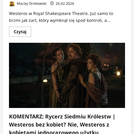
Maciej Ornitowski
26.02.2026
Westeros w Royal Shakespeare Theatre. Już samo to
brzmi jak żart, który wymknął się spod kontroli, a...
Dowiedz
Czytaj
się
więcej
o
KOMENTARZ:
Gra
o
tron:
Szalony
Król
|
Harrenhal
wchodzi
na
scenę
i…
pole
minowe
KOMENTARZ: Rycerz Siedmiu Królestw |
Westeros bez kobiet? Nie, Westeros z
kobietami jednorazowego użytku