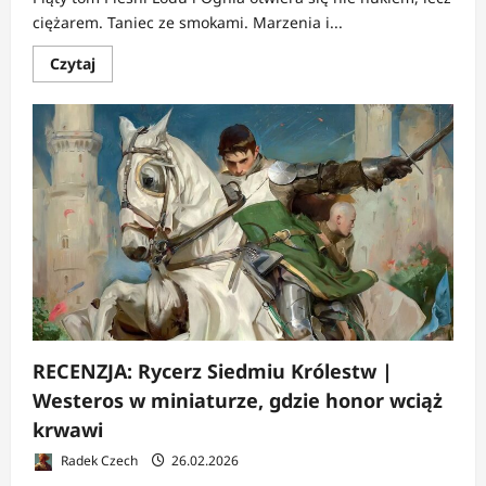
ciężarem. Taniec ze smokami. Marzenia i...
Dowiedz
Czytaj
się
więcej
o
RECENZJA:
Taniec
ze
smokami.
Marzenia
i
pył
|
Władza,
która
obraca
się
w
proch
RECENZJA: Rycerz Siedmiu Królestw |
Westeros w miniaturze, gdzie honor wciąż
krwawi
Radek Czech
26.02.2026