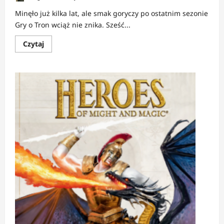
Minęło już kilka lat, ale smak goryczy po ostatnim sezonie
Gry o Tron wciąż nie znika. Sześć...
Dowiedz
Czytaj
się
więcej
o
NEWS:
HBO
zignorowało
Martina.
Finał
„Gry
o
Tron”
zapłacił
cenę