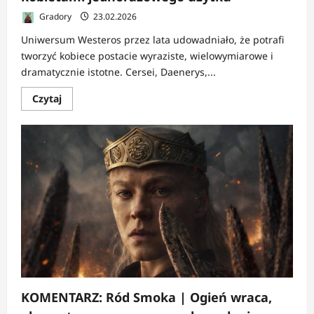
Gradory
23.02.2026
Uniwersum Westeros przez lata udowadniało, że potrafi
tworzyć kobiece postacie wyraziste, wielowymiarowe i
dramatycznie istotne. Cersei, Daenerys,...
Dowiedz
Czytaj
się
więcej
o
KOMENTARZ:
Rycerz
Siedmiu
Królestw
|
Westeros
bez
kobiet?
Nie,
Westeros
z
kobietami
jednorazowego
użytku
KOMENTARZ: Ród Smoka | Ogień wraca,