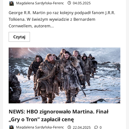
Magdalena Sardyńska-Ferenc
04.05.2025
George R.R. Martin po raz kolejny podpadł fanom J.R.R.
Tolkiena. W świeżym wywiadzie z Bernardem
Cornwellem, autorem...
Dowiedz
Czytaj
się
więcej
o
NEWS:
Martin
zdetronizował
Tolkiena?!
NEWS: HBO zignorowało Martina. Finał
„Gry o Tron” zapłacił cenę
Magdalena Sardyńska-Ferenc
22.04.2025
0