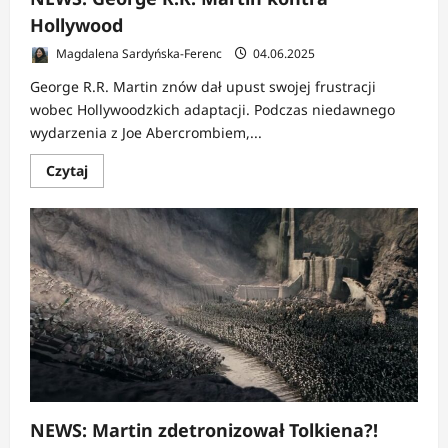
Hollywood
Magdalena Sardyńska-Ferenc
04.06.2025
George R.R. Martin znów dał upust swojej frustracji
wobec Hollywoodzkich adaptacji. Podczas niedawnego
wydarzenia z Joe Abercrombiem,...
Dowiedz
Czytaj
się
więcej
o
NEWS:
George
R.R.
Martin
kontra
Hollywood
NEWS: Martin zdetronizował Tolkiena?!