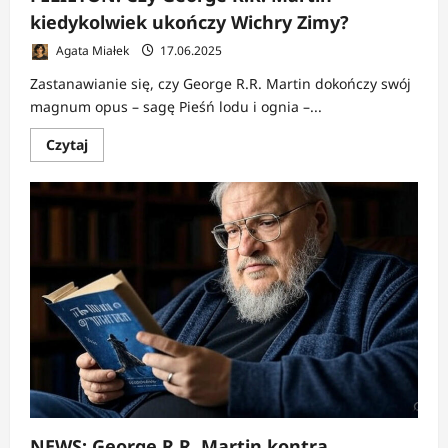
kiedykolwiek ukończy Wichry Zimy?
Agata Miałek
17.06.2025
Zastanawianie się, czy George R.R. Martin dokończy swój
magnum opus – sagę Pieśń lodu i ognia –...
Dowiedz
Czytaj
się
więcej
o
FELIETON:
Czy
George
R.R.
Martin
kiedykolwiek
ukończy
Wichry
Zimy?
NEWS: George R.R. Martin kontra