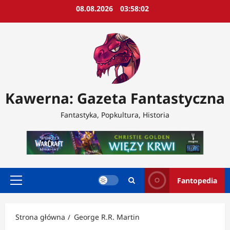
Przejdź
08.08.2026
03:58:05
do
treści
Kawerna: Gazeta Fantastyczna
Fantastyka, Popkultura, Historia
Fantopedia
Menu
główne
Strona główna
George R.R. Martin