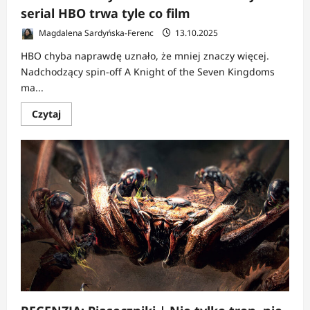
serial HBO trwa tyle co film
Magdalena Sardyńska-Ferenc
13.10.2025
HBO chyba naprawdę uznało, że mniej znaczy więcej.
Nadchodzący spin-off A Knight of the Seven Kingdoms
ma...
Dowiedz
Czytaj
się
więcej
o
NEWS:
Fani
Gry
o
tron
w
szoku
–
nowy
serial
HBO
trwa
tyle
co
film