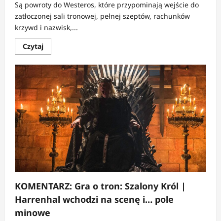
Są powroty do Westeros, które przypominają wejście do
zatłoczonej sali tronowej, pełnej szeptów, rachunków
krzywd i nazwisk,...
Dowiedz
Czytaj
się
więcej
o
RECENZJA:
Rycerz
Siedmiu
Królestw
|
Westeros
w
miniaturze,
gdzie
honor
wciąż
krwawi
KOMENTARZ: Gra o tron: Szalony Król |
Harrenhal wchodzi na scenę i… pole
minowe