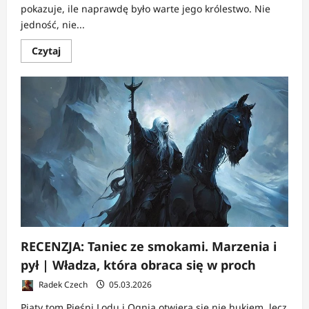
pokazuje, ile naprawdę było warte jego królestwo. Nie
jedność, nie...
Dowiedz
Czytaj
się
więcej
o
RECENZJA:
Starcie
królów
|
Korony
ważą
więcej
niż
głowy
RECENZJA: Taniec ze smokami. Marzenia i
pył | Władza, która obraca się w proch
Radek Czech
05.03.2026
Piąty tom Pieśni Lodu i Ognia otwiera się nie hukiem, lecz