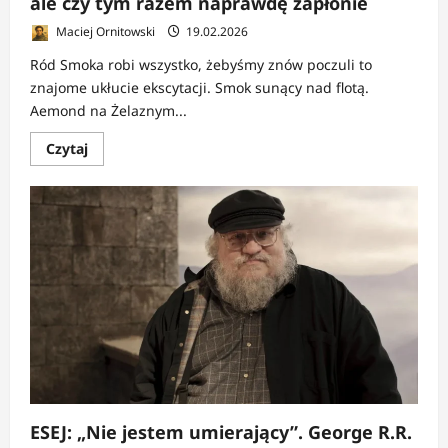
ale czy tym razem naprawdę zapłonie
Maciej Ornitowski
19.02.2026
Ród Smoka robi wszystko, żebyśmy znów poczuli to
znajome ukłucie ekscytacji. Smok sunący nad flotą.
Aemond na Żelaznym...
Dowiedz
Czytaj
się
więcej
o
KOMENTARZ:
Ród
Smoka
|
Ogień
wraca,
ale
czy
tym
razem
naprawdę
zapłonie
ESEJ: „Nie jestem umierający”. George R.R.