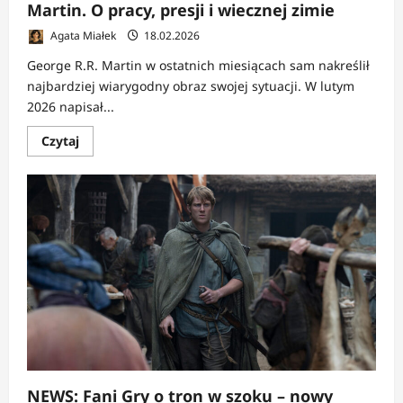
Martin. O pracy, presji i wiecznej zimie
Agata Miałek
18.02.2026
George R.R. Martin w ostatnich miesiącach sam nakreślił
najbardziej wiarygodny obraz swojej sytuacji. W lutym
2026 napisał...
Dowiedz
Czytaj
się
więcej
o
ESEJ:
„Nie
jestem
umierający”.
George
R.R.
Martin.
O
pracy,
presji
i
wiecznej
zimie
NEWS: Fani Gry o tron w szoku – nowy