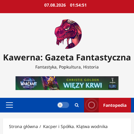
Przejdź
07.08.2026
01:54:53
do
treści
Kawerna: Gazeta Fantastyczna
Fantastyka, Popkultura, Historia
Fantopedia
Menu
główne
Strona główna
Kacper i Spółka. Klątwa wodnika