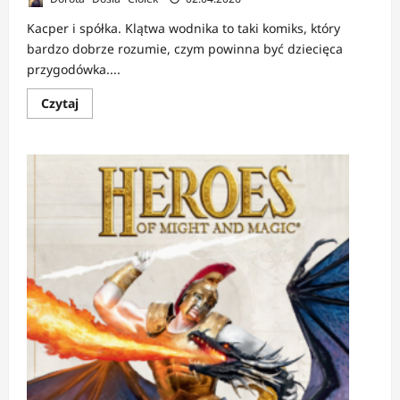
Kacper i spółka. Klątwa wodnika to taki komiks, który
bardzo dobrze rozumie, czym powinna być dziecięca
przygodówka....
Dowiedz
Czytaj
się
więcej
o
RECENZJA:
Kacper
i
spółka.
Klątwa
wodnika
|
Sekrety
ukryte
pod
dnem
jeziora