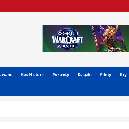
lowane
Kęs Historii
Portrety
Książki
Filmy
Gry