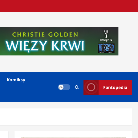
Komiksy
Fantopedia