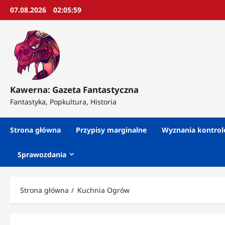
Przejdź
07.08.2026
02:06:01
do
treści
Kawerna: Gazeta Fantastyczna
Fantastyka, Popkultura, Historia
Strona główna
Przypisy marginalne
Wyznania kontro
Sprawozdania
Strona główna
Kuchnia Ogrów