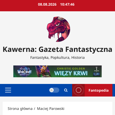
Przejdź
08.08.2026
10:47:48
do
treści
Kawerna: Gazeta Fantastyczna
Fantastyka, Popkultura, Historia
Fantopedia
Menu
główne
Strona główna
Maciej Parowski