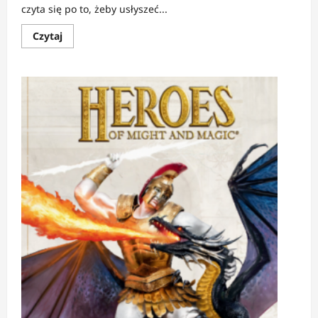
czyta się po to, żeby usłyszeć...
Dowiedz
Czytaj
się
więcej
o
RECENZJA:
Każdy
komiks
jest
fantastyczny
|
Parowski
i
wielka
obrona
wyobraźni