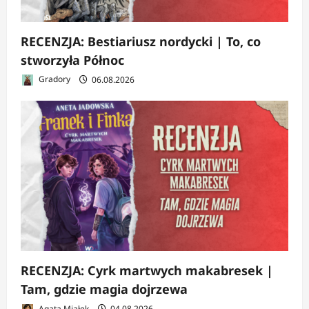
RECENZJA: Bestiariusz nordycki | To, co
stworzyła Północ
Gradory
06.08.2026
RECENZJA: Cyrk martwych makabresek |
Tam, gdzie magia dojrzewa
Agata Miałek
04.08.2026