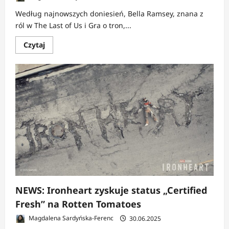
Według najnowszych doniesień, Bella Ramsey, znana z
ról w The Last of Us i Gra o tron,...
Dowiedz
Czytaj
się
więcej
o
NEWS:
Bella
Ramsey
na
celowniku
Marvela
jako
Kitty
Pryde
w
nowym
X-
Men?
NEWS: Ironheart zyskuje status „Certified
Fresh” na Rotten Tomatoes
Magdalena Sardyńska-Ferenc
30.06.2025