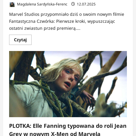
Magdalena Sardyńska-Ferenc
12.07.2025
Marvel Studios przypomniało dziś o swoim nowym filmie
Fantastyczna Czwórka: Pierwsze kroki, wypuszczając
ostatni zwiastun przed premierą....
Dowiedz
Czytaj
się
więcej
o
NEWS:
Finalny
retro-
zwiastun
Fantastyczna
Czwórka:
Pierwsze
kroki
od
Marvela
już
jest
PLOTKA: Elle Fanning typowana do roli Jean
Grey w nowym X-Men od Marvela