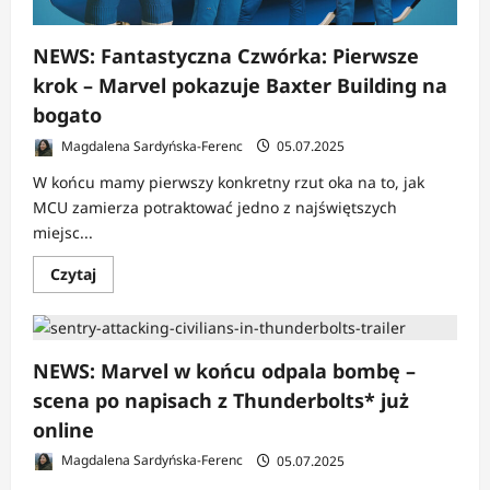
NEWS: Fantastyczna Czwórka: Pierwsze
krok – Marvel pokazuje Baxter Building na
bogato
Magdalena Sardyńska-Ferenc
05.07.2025
W końcu mamy pierwszy konkretny rzut oka na to, jak
MCU zamierza potraktować jedno z najświętszych
miejsc...
Dowiedz
Czytaj
się
więcej
o
NEWS:
Fantastyczna
Czwórka:
NEWS: Marvel w końcu odpala bombę –
Pierwsze
krok
scena po napisach z Thunderbolts* już
–
Marvel
online
pokazuje
Baxter
Magdalena Sardyńska-Ferenc
05.07.2025
Building
na