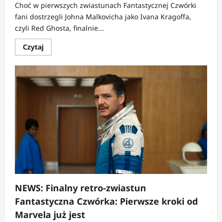
Choć w pierwszych zwiastunach Fantastycznej Czwórki
fani dostrzegli Johna Malkovicha jako Ivana Kragoffa,
czyli Red Ghosta, finalnie...
Dowiedz
Czytaj
się
więcej
o
NEWS:
John
Malkovich
wycięty
z
Fantastycznej
Czwórki:
Pierwsze
Kroki
NEWS: Finalny retro-zwiastun
Fantastyczna Czwórka: Pierwsze kroki od
Marvela już jest