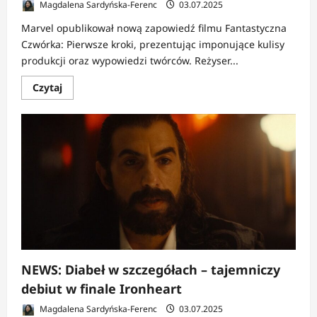
Magdalena Sardyńska-Ferenc
03.07.2025
Marvel opublikował nową zapowiedź filmu Fantastyczna
Czwórka: Pierwsze kroki, prezentując imponujące kulisy
produkcji oraz wypowiedzi twórców. Reżyser...
Dowiedz
Czytaj
się
więcej
o
NEWS:
Fantastyczna
Czwórka
wraca
do
gry,
ale
bez
Malkovicha?
NEWS: Diabeł w szczegółach – tajemniczy
debiut w finale Ironheart
Magdalena Sardyńska-Ferenc
03.07.2025