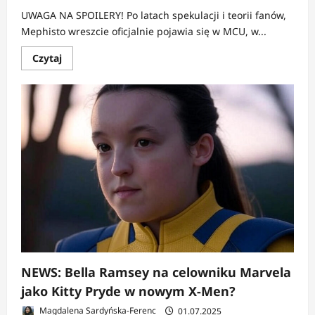
UWAGA NA SPOILERY! Po latach spekulacji i teorii fanów,
Mephisto wreszcie oficjalnie pojawia się w MCU, w...
Dowiedz
Czytaj
się
więcej
o
NEWS:
Diabeł
w
szczegółach
–
tajemniczy
debiut
w
finale
Ironheart
NEWS: Bella Ramsey na celowniku Marvela
jako Kitty Pryde w nowym X-Men?
Magdalena Sardyńska-Ferenc
01.07.2025