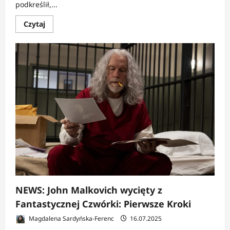
podkreślił,...
Dowiedz
Czytaj
się
więcej
o
NEWS:
Kevin
Feige
o
opóźnieniach
Blade
NEWS: John Malkovich wycięty z
Fantastycznej Czwórki: Pierwsze Kroki
Magdalena Sardyńska-Ferenc
16.07.2025