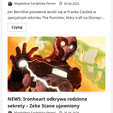
Magdalena Sardyńska-Ferenc
30.06.2025
Jon Bernthal ponownie wcieli się w Franka Castle’a w
specjalnym odcinku The Punisher, który trafi na Disney+...
Dowiedz
Czytaj
się
więcej
o
NEWS:
The
Punisher
powraca
–
Jon
Bernthal
kręci
specjalny
odcinek
dla
Disney+
NEWS: Ironheart odkrywa rodzinne
sekrety – Zeke Stane ujawniony
Magdalena Sardyńska-Ferenc
25.06.2025