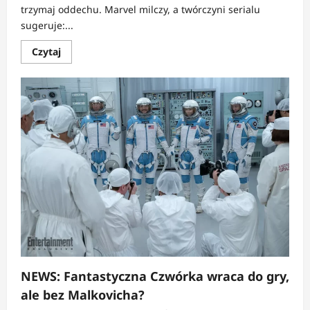
trzymaj oddechu. Marvel milczy, a twórczyni serialu
sugeruje:...
Dowiedz
Czytaj
się
więcej
o
NEWS:
Ironheart
bez
serca?
Marvel
chyba
już
to
skasował
NEWS: Fantastyczna Czwórka wraca do gry,
ale bez Malkovicha?