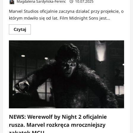
Magdalena Sardyńska-Ferenc
10.07.2025
Marvel Studios oficjalnie zaczyna działać przy projekcie, o
którym mówiło się od lat. Film Midnight Sons jest...
Dowiedz
Czytaj
się
więcej
o
NEWS:
Film
Midnight
Sons
od
Marvela
rusza
z
miejsca.
Jest
scenarzysta
NEWS: Werewolf by Night 2 oficjalnie
rusza. Marvel rozkręca mroczniejszy
zakątek MCU