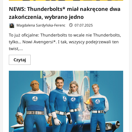
Shuri
NEWS: Thunderbolts* miał nakręcone dwa
zakończenia, wybrano jedno
Magdalena Sardyńska-Ferenc
07.07.2025
To już oficjalne: Thunderbolts to wcale nie Thunderbolts,
tylko… Nowi Avengersi*. I tak, wszyscy podejrzewali ten
twist,...
Dowiedz
Czytaj
się
więcej
o
NEWS:
Thunderbolts*
miał
nakręcone
dwa
zakończenia,
wybrano
jedno