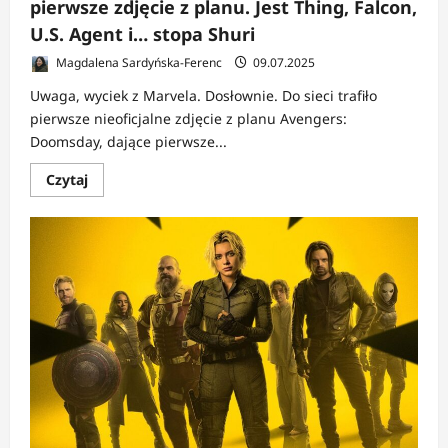
pierwsze zdjęcie z planu. Jest Thing, Falcon,
U.S. Agent i… stopa Shuri
Magdalena Sardyńska-Ferenc
09.07.2025
Uwaga, wyciek z Marvela. Dosłownie. Do sieci trafiło
pierwsze nieoficjalne zdjęcie z planu Avengers:
Doomsday, dające pierwsze...
Dowiedz
Czytaj
się
więcej
o
NEWS:
Avengers:
Doomsday
–
wyciekło
pierwsze
zdjęcie
z
planu.
Jest
Thing,
Falcon,
U.S.
Agent
i…
stopa