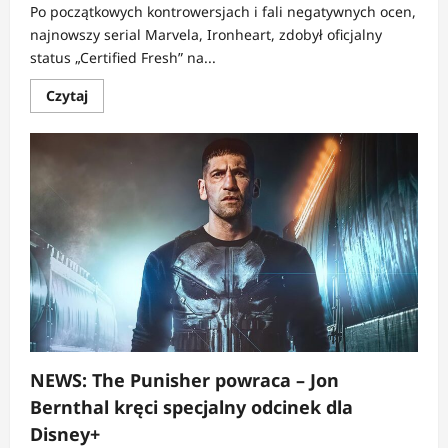
Po początkowych kontrowersjach i fali negatywnych ocen,
najnowszy serial Marvela, Ironheart, zdobył oficjalny
status „Certified Fresh” na...
Dowiedz
Czytaj
się
więcej
o
NEWS:
Ironheart
zyskuje
status
„Certified
Fresh”
na
Rotten
Tomatoes
NEWS: The Punisher powraca – Jon
Bernthal kręci specjalny odcinek dla
Disney+