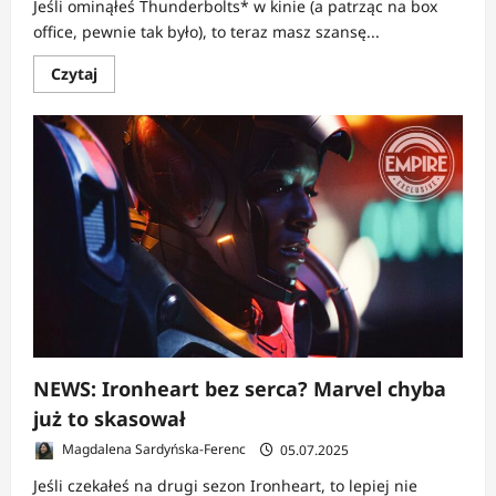
Jeśli ominąłeś Thunderbolts* w kinie (a patrząc na box
bogato
office, pewnie tak było), to teraz masz szansę...
Dowiedz
Czytaj
się
więcej
o
NEWS:
Marvel
w
końcu
odpala
bombę
–
scena
po
napisach
z
Thunderbolts*
już
online
NEWS: Ironheart bez serca? Marvel chyba
już to skasował
Magdalena Sardyńska-Ferenc
05.07.2025
Jeśli czekałeś na drugi sezon Ironheart, to lepiej nie