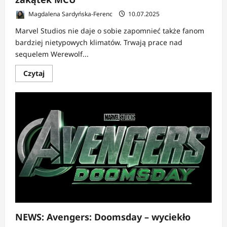
Magdalena Sardyńska-Ferenc
10.07.2025
Marvel Studios nie daje o sobie zapomnieć także fanom
bardziej nietypowych klimatów. Trwają prace nad
sequelem Werewolf...
Dowiedz
Czytaj
się
więcej
o
NEWS:
Werewolf
by
Night
2
oficjalnie
rusza.
Marvel
rozkręca
mroczniejszy
zakątek
MCU
NEWS: Avengers: Doomsday – wyciekło