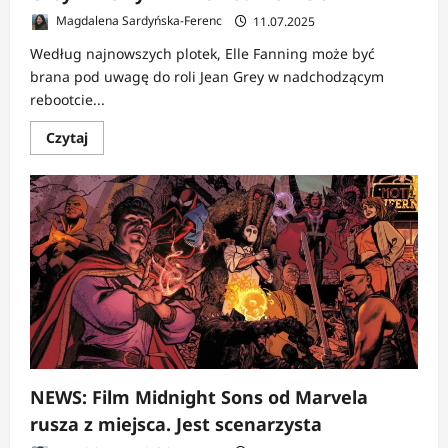
Magdalena Sardyńska-Ferenc
11.07.2025
Według najnowszych plotek, Elle Fanning może być
brana pod uwagę do roli Jean Grey w nadchodzącym
rebootcie...
Dowiedz
Czytaj
się
więcej
o
PLOTKA:
Elle
Fanning
typowana
do
roli
Jean
Grey
w
nowym
X-
Men
od
Marvela
NEWS: Film Midnight Sons od Marvela
rusza z miejsca. Jest scenarzysta