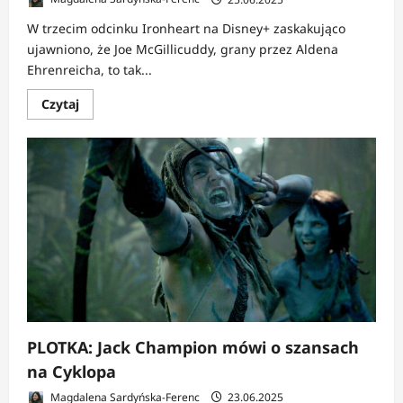
W trzecim odcinku Ironheart na Disney+ zaskakująco
ujawniono, że Joe McGillicuddy, grany przez Aldena
Ehrenreicha, to tak...
Dowiedz
Czytaj
się
więcej
o
NEWS:
Ironheart
odkrywa
rodzinne
sekrety
–
Zeke
Stane
ujawniony
PLOTKA: Jack Champion mówi o szansach
na Cyklopa
Magdalena Sardyńska-Ferenc
23.06.2025