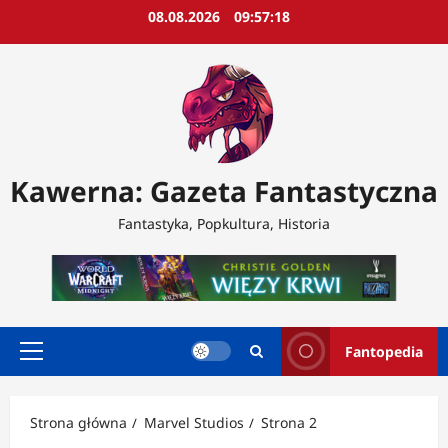
Przejdź
08.08.2026
09:57:21
do
treści
Kawerna: Gazeta Fantastyczna
Fantastyka, Popkultura, Historia
Fantopedia
Menu
główne
Strona główna
Marvel Studios
Strona 2