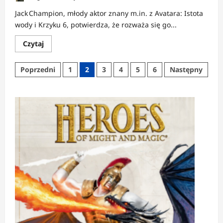
Jack Champion, młody aktor znany m.in. z Avatara: Istota
wody i Krzyku 6, potwierdza, że rozważa się go...
Dowiedz
Czytaj
się
więcej
o
Stronicowanie
Poprzedni
1
2
3
4
5
6
Następny
PLOTKA:
Jack
wpisów
Champion
mówi
o
szansach
na
Cyklopa