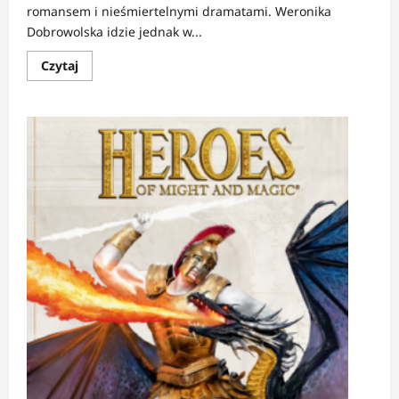
romansem i nieśmiertelnymi dramatami. Weronika
Dobrowolska idzie jednak w...
Dowiedz
Czytaj
się
więcej
o
RECENZJA:
Oh,
Baby
|
Miłość
ma
więcej
niż
jedną
twarz