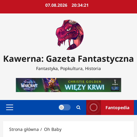
Przejdź
07.08.2026
20:34:23
do
treści
Kawerna: Gazeta Fantastyczna
Fantastyka, Popkultura, Historia
Fantopedia
Menu
główne
Strona główna
Oh Baby