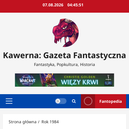
Przejdź
07.08.2026
04:45:52
do
treści
Kawerna: Gazeta Fantastyczna
Fantastyka, Popkultura, Historia
Fantopedia
Menu
główne
Strona główna
Rok 1984