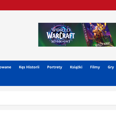
lowane
Kęs Historii
Portrety
Książki
Filmy
Gry