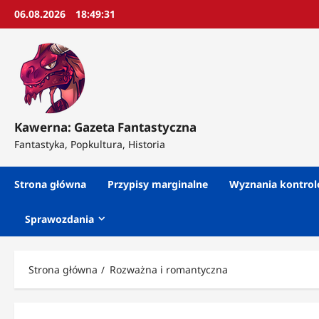
Przejdź
06.08.2026
18:49:33
do
treści
Kawerna: Gazeta Fantastyczna
Fantastyka, Popkultura, Historia
Strona główna
Przypisy marginalne
Wyznania kontro
Sprawozdania
Strona główna
Rozważna i romantyczna