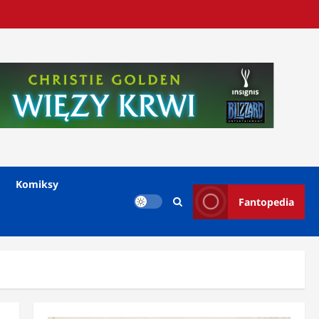
Komiksy
Fantopedia