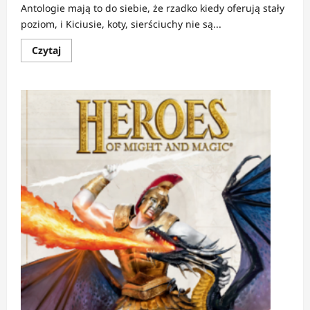
Antologie mają to do siebie, że rzadko kiedy oferują stały
poziom, i Kiciusie, koty, sierściuchy nie są...
Dowiedz
Czytaj
się
więcej
o
RECENZJA:
Kiciusie,
koty,
sierściuchy
|
Nie
tylko
dla
kociarzy