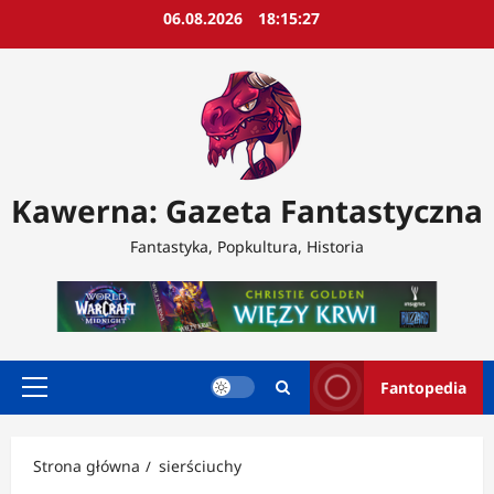
Przejdź
06.08.2026
18:15:29
do
treści
Kawerna: Gazeta Fantastyczna
Fantastyka, Popkultura, Historia
Fantopedia
Menu
główne
Strona główna
sierściuchy