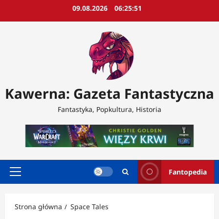
Przejdź
09.08.2026
06:25:53
do
treści
Kawerna: Gazeta Fantastyczna
Fantastyka, Popkultura, Historia
Fantopedia
Menu
główne
Strona główna
Space Tales