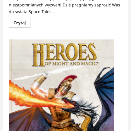
niezapomnianych wyzwań! Dziś pragniemy zaprosić Was
do świata Space Tales...
Dowiedz
Czytaj
się
więcej
o
Space
Tales
|
Czy
to
na
pewno
tak
górnolotne
opowieści?