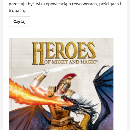
przestaje być tylko opowieścią o rewolwerach, pościgach i
trupach,...
Dowiedz
Czytaj
się
więcej
o
RECENZJA:
Undertaker
7
|
Grzech,
który
podpala
miasto