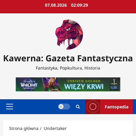
Przejdź
07.08.2026
02:09:31
do
treści
Kawerna: Gazeta Fantastyczna
Fantastyka, Popkultura, Historia
Fantopedia
Menu
główne
Strona główna
Undertaker